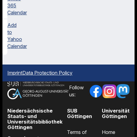
365
Calendar
Add
to
Yahoo
Calendar
Imprint
Data Protection Policy
Follow
us:
Niedersächsische
SUB
Universität
Staats- und
Göttingen
Göttingen
Universitätsbibliothek
Göttingen
Terms of
Home