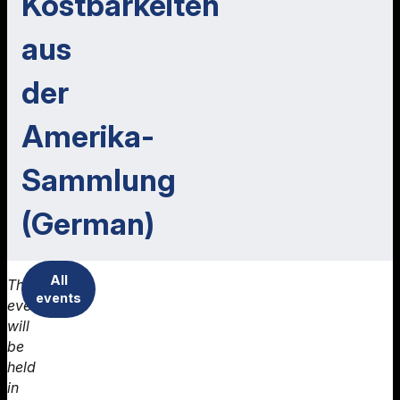
Kostbarkeiten
aus
der
Amerika-
Sammlung
(German)
All
This
events
event
will
be
held
in