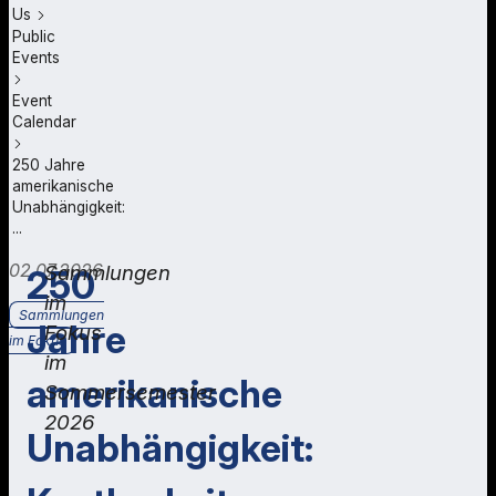
Us
Public
Events
Event
Calendar
250 Jahre
amerikanische
Unabhängigkeit:
...
02.07.2026
Sammlungen
250
im
Sammlungen
Jahre
Fokus
im Fokus
im
amerikanische
Sommersemester
2026
Unabhängigkeit: