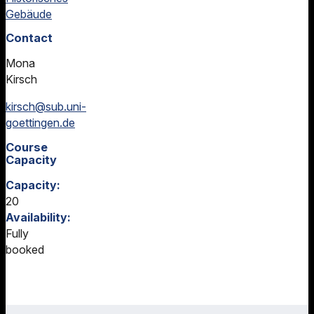
Gebäude
Contact
Mona
Kirsch
kirsch@sub.uni-
goettingen.de
Course
Capacity
Capacity:
20
Availability:
Fully
booked