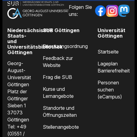
Folgen Sie
uns:
Niedersächsische
SUB Göttingen
Universität
Staats-
Göttingen
und
Benutzungsordnung
Universitätsbibliothek
Startseite
Göttingen
Feedback zur
Georg-
Lageplan
Website
August-
Barrierefreiheit
Frag die SUB
Universität
Personen
Göttingen
Kurse und
suchen
Platz der
Lernangebote
(eCampus)
Göttinger
Sieben 1
Standorte und
37073
Öffnungszeiten
Göttingen
Tel: +49
Stellenangebote
(0)551 /