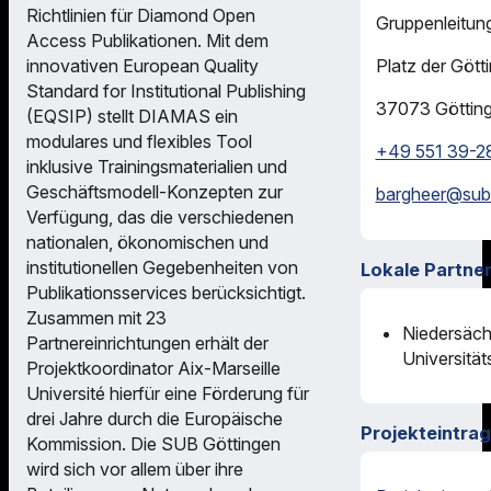
Richtlinien für Diamond Open
Gruppenleitung
Access Publikationen. Mit dem
innovativen European Quality
Platz der Gött
Standard for Institutional Publishing
37073
Göttin
(EQSIP) stellt DIAMAS ein
modulares und flexibles Tool
+49 551 39-2
inklusive Trainingsmaterialien und
Geschäftsmodell-Konzepten zur
bargheer@
sub
Verfügung, das die verschiedenen
nationalen, ökonomischen und
institutionellen Gegebenheiten von
Lokale Partne
Publikationsservices berücksichtigt.
Zusammen mit 23
Niedersäch
Partnereinrichtungen erhält der
Universität
Projektkoordinator Aix-Marseille
Université hierfür eine Förderung für
drei Jahre durch die Europäische
Projekteintrag
Kommission. Die SUB Göttingen
wird sich vor allem über ihre