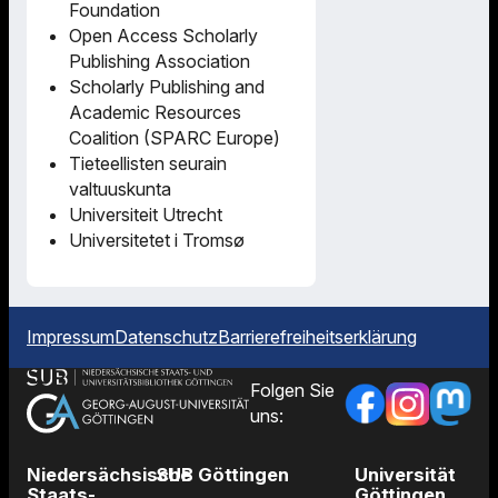
Foundation
Open Access Scholarly
Publishing Association
Scholarly Publishing and
Academic Resources
Coalition (SPARC Europe)
Tieteellisten seurain
valtuuskunta
Universiteit Utrecht
Universitetet i Tromsø
Impressum
Datenschutz
Barrierefreiheitserklärung
Folgen Sie
uns:
Niedersächsische
SUB Göttingen
Universität
Staats-
Göttingen