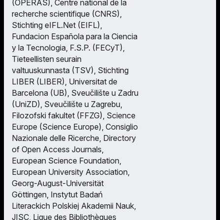
(OPERAS), Centre national de la
recherche scientifique (CNRS),
Stichting eIFL.Net (EIFL),
Fundacion Española para la Ciencia
y la Tecnologia, F.S.P. (FECyT),
Tieteellisten seurain
valtuuskunnasta (TSV), Stichting
LIBER (LIBER), Universitat de
Barcelona (UB), Sveučilište u Zadru
(UniZD), Sveučilište u Zagrebu,
Filozofski fakultet (FFZG), Science
Europe (Science Europe), Consiglio
Nazionale delle Ricerche, Directory
of Open Access Journals,
European Science Foundation,
European University Association,
Georg-August-Universität
Göttingen, Instytut Badań
Literackich Polskiej Akademii Nauk,
JISC, Ligue des Bibliothèques