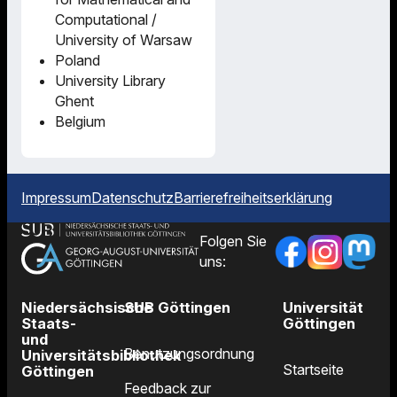
Computational /
University of Warsaw
Poland
University Library
Ghent
Belgium
Impressum
Datenschutz
Barrierefreiheitserklärung
Folgen Sie
uns:
Niedersächsische
SUB Göttingen
Universität
Staats-
Göttingen
und
Benutzungsordnung
Universitätsbibliothek
Startseite
Göttingen
Feedback zur