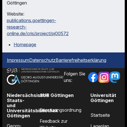
Göttingen
Website:
publications.goettingen-
research-
online.de/cris/project/pj00572
Homepage
Impressum
Datenschutz
Barrierefreiheitserklärung
Folgen Sie
uns:
Niedersächsische
SUB Göttingen
Universität
Staats-
Göttingen
und
Benutzungsordnung
Universitätsbibliothek
Startseite
Göttingen
Feedback zur
Georg-
Lageplan