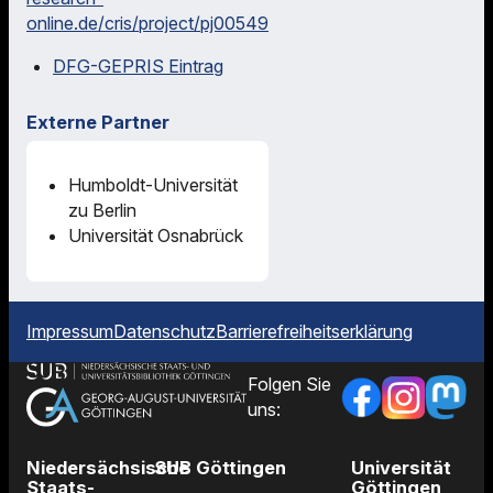
online.de/cris/project/pj00549
DFG-GEPRIS Eintrag
Externe Partner
Humboldt-Universität
zu Berlin
Universität Osnabrück
Impressum
Datenschutz
Barrierefreiheitserklärung
Folgen Sie
uns:
Niedersächsische
SUB Göttingen
Universität
Staats-
Göttingen