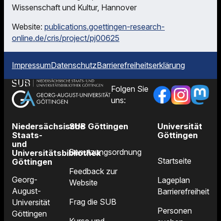
Wissenschaft und Kultur, Hannover
Website:
publications.goettingen-research-
online.de/cris/project/pj00625
Impressum
Datenschutz
Barrierefreiheitserklärung
Folgen Sie
uns:
Niedersächsische
SUB Göttingen
Universität
Staats-
Göttingen
und
Benutzungsordnung
Universitätsbibliothek
Startseite
Göttingen
Feedback zur
Georg-
Lageplan
Website
August-
Barrierefreiheit
Frag die SUB
Universität
Personen
Göttingen
Kurse und