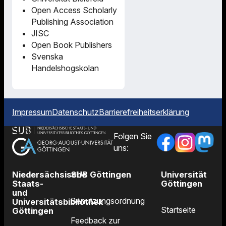
Open Access Scholarly
Publishing Association
JISC
Open Book Publishers
Svenska
Handelshogskolan
Impressum
Datenschutz
Barrierefreiheitserklärung
Folgen Sie
uns:
Niedersächsische
SUB Göttingen
Universität
Staats-
Göttingen
und
Benutzungsordnung
Universitätsbibliothek
Startseite
Göttingen
Feedback zur