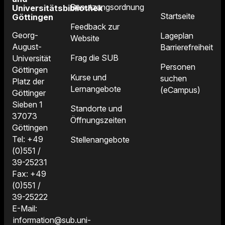
Benutzungsordnung
Universitätsbibliothek
Startseite
Göttingen
Feedback zur
Georg-
Lageplan
Website
August-
Barrierefreiheit
Frag die SUB
Universität
Personen
Göttingen
Kurse und
suchen
Platz der
Lernangebote
(eCampus)
Göttinger
Sieben 1
Standorte und
37073
Öffnungszeiten
Göttingen
Tel: +49
Stellenangebote
(0)551 /
39-25231
Fax: +49
(0)551 /
39-25222
E-Mail:
information@sub.uni-