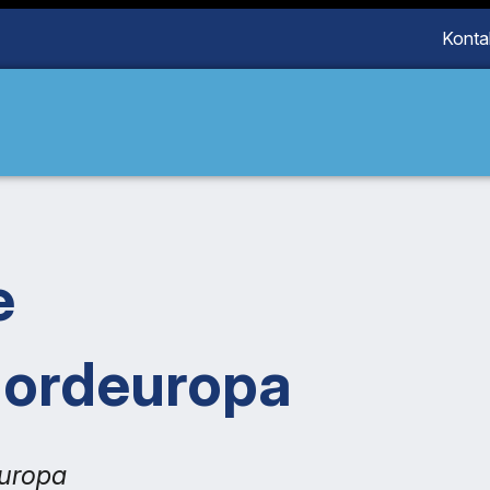
Konta
e
Nordeuropa
europa