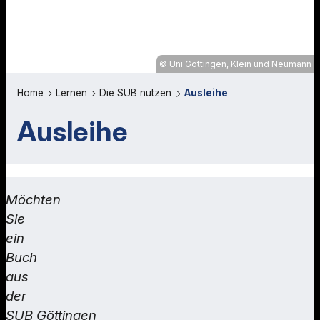
Uni Göttingen, Klein und Neumann
Home
Lernen
Die SUB nutzen
Ausleihe
Ausleihe
Möchten
Sie
ein
Buch
aus
der
SUB Göttingen