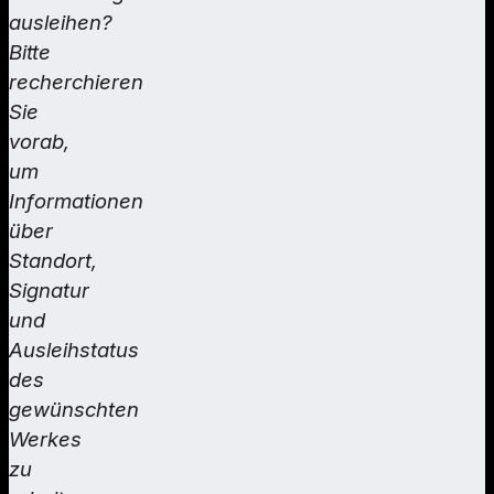
ausleihen?
Bitte
recherchieren
Sie
vorab,
um
Informationen
über
Standort,
Signatur
und
Ausleihstatus
des
gewünschten
Werkes
zu