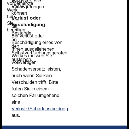
vorgemerkte
Passwort
Verlängerungen.
Werk
können
für
Verlust oder
Sie
Sie
Beschädigung
die
bereitliegt.
Bestände
Bei Verlust oder
an
Beschädigung eines von
den
Ihnen ausgeliehenen
Selbstverbuchungsgeräten
Werkes müssen Sie
ausleihen.
vollwertigen
Schadensersatz leisten,
auch wenn Sie kein
Verschulden trifft. Bitte
füllen Sie in einem
solchen Fall umgehend
eine
Verlust-/Schadensmeldung
aus.