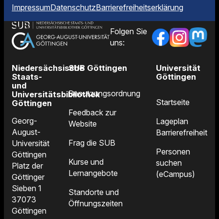
Impressum
Datenschutz
Barrierefreiheitserklärung
Folgen Sie
uns:
Niedersächsische
SUB Göttingen
Universität
Staats-
Göttingen
und
Benutzungsordnung
Universitätsbibliothek
Startseite
Göttingen
Feedback zur
Georg-
Lageplan
Website
August-
Barrierefreiheit
Frag die SUB
Universität
Personen
Göttingen
Kurse und
suchen
Platz der
Lernangebote
(eCampus)
Göttinger
Sieben 1
Standorte und
37073
Öffnungszeiten
Göttingen