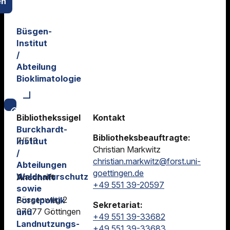
en
Büsgen-
Institut
/
Abteilung
Bioklimatologie
Bibliothekssigel
Kontakt
Burckhardt-
Bibliotheksbeauftragte:
7/513
Institut
Christian Markwitz
/
christian.markwitz@forst.uni-
Abteilungen
goettingen.de
Waldnaturschutz
Anschrift
+49 551 39-20597
sowie
Büsgenweg 2
Forstpolitik
Sekretariat:
37077 Göttingen
und
+49 551 39-33682
Landnutzungs-
+49 551 39-33683