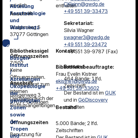
CKleinn@gwdg.de
möglich.
enthalten
Abteilung
+49 551 39-33473
Forstzoologie
Anschrift
und
Sekretariat:
Büsgenweg 5
Waldschutz
Silvia Wagner
37077 Göttingen
swagner3@gwdg.de
+49 551 39-23472
Bibliothekssigel
Kontakt
+49 551 39-9787 (Fax)
Öffnungszeiten
Büsgen-
7/502
Institut
Bestand
Bibliotheksbeauftragte:
Keine
/
Frau Evelin Kistner
Öffnungszeiten.
464 Bände; 1 lfd.
Abteilungen
ekistne1@gwdg.de
Anschrift
Handapparat zum
Zeitschrift
Ökopedologie
+49 551 39-33602
internen
Der Bestand ist im
GUK
der
Büsgenweg 3
Dienstgebrauch der
und in
GöDiscovery
gemäßigten
37077 Göttingen
Institutsangehörigen.
enthalten
Bestand
Zonen
sowie
der
Öffnungszeiten
5.000 Bände; 2 lfd.
Tropen
Zeitschriften
Benutzung für
und
Der Bestand ist im
GUK