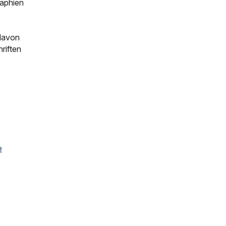
aphien
 davon
hriften
e