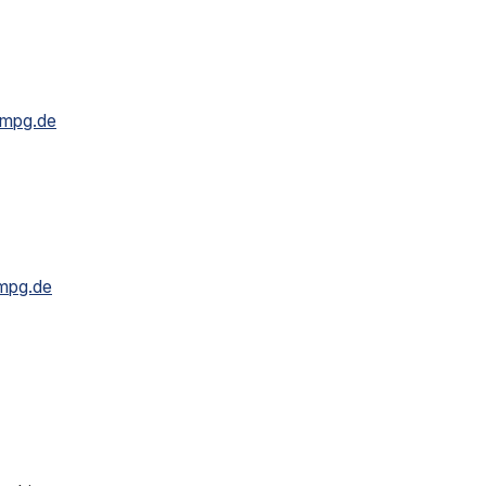
.mpg.de
mpg.de