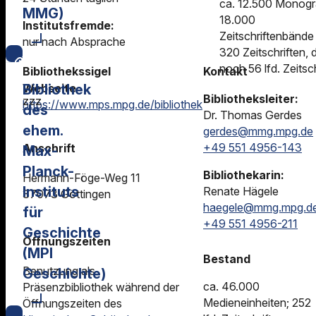
ca. 12.500 Monogr
MMG)
18.000
Institutsfremde:
Zeitschriftenbände
nur nach Absprache
320 Zeitschriften,
noch 56 lfd. Zeitsc
Bibliothekssigel
Kontakt
Webseite
Bibliothek
Bibliotheksleiter:
zzz
https://www.mps.mpg.de/bibliothek
des
Dr. Thomas Gerdes
ehem.
gerdes@mmg.mpg.de
+49 551 4956-143
Anschrift
Max-
Planck-
Bibliothekarin:
Hermann-Föge-Weg 11
Instituts
Renate Hägele
37073 Göttingen
haegele@mmg.mpg.d
für
+49 551 4956-211
Geschichte
Öffnungszeiten
(MPI
Bestand
Benutzung als
Geschichte)
ca. 46.000
Präsenzbibliothek während der
Medieneinheiten; 252
Öffnungszeiten des