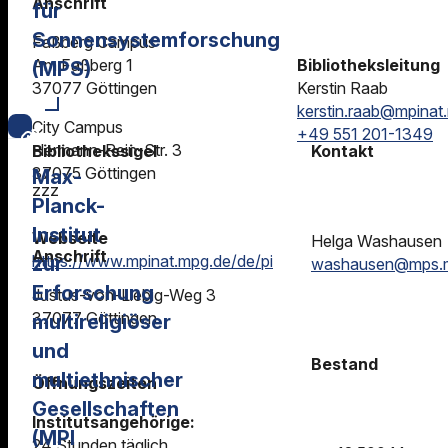
Anschrift
für
Sonnensystemforschung
Faßberg Campus
Am Faßberg 1
Bibliotheksleitung
(MPS)
37077 Göttingen
Kerstin Raab
kerstin.raab@mpinat
City Campus
+49 551 201-1349
Hermann-Rein-Str. 3
Bibliothekssigel
Kontakt
37075 Göttingen
Max-
zzz
Planck-
Institut
Webseite
Helga Washausen
Anschrift
https://www.mpinat.mpg.de/de/pi
zur
washausen@mps.
Erforschung
Justus-von-Liebig-Weg 3
37077 Göttingen
multireligiöser
und
Bestand
multiethnischer
Öffnungszeiten
Gesellschaften
Institutsangehörige:
(MPI
24 Stunden täglich