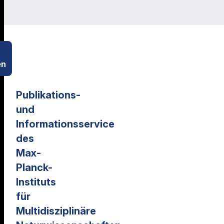
en
Publikations-
und
Informationsservice
des
Max-
Planck-
Instituts
für
Multidisziplinäre