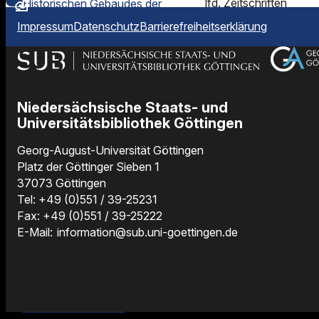
lfd. Zeitschriften
Historischen Gebäudes der
Bibliothekssigel
Bestand
SUB Göttingen
.
Impressum
Datenschutz
Barrierefreiheitserklärung
Ausleihe nur für
Zusatzinformation
7/164
Institutsangehörige.
Discovery Service
ELISA
.
Anschrift
100.000 Bände, 360
Webseite
Vormals MPI
Niedersächsische Staats- und
Zeitschriften
Papendiek 14
http://www.mmg.mpg.de/library/
Geschichte (Gö 164).
Universitätsbibliothek Göttingen
Der Bestand ist im
GUK
SUB Göttingen /
und in
GöDiscovery
Georg-August-Universität Göttingen
Historisches
enthalten
Platz der Göttinger Sieben 1
Gebäude (Lesesaal -
37073 Göttingen
Zwischengeschoss)
Tel: +49 (0)551 / 39-25231
37073 Göttingen
Fax: +49 (0)551 / 39-25222
E-Mail:
information@sub.uni-goettingen.de
Öffnungszeiten
Zusatzinformationen
Das Institut wurde
2007 überführt in
Max-Planck-Institut