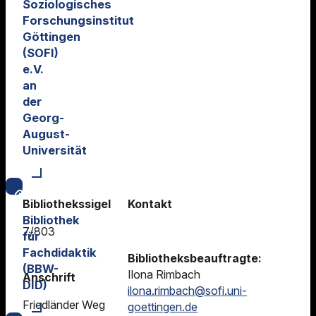
Soziologisches
Forschungsinstitut
Göttingen
(SOFI)
e.V.
an
der
Georg-
August-
Universität
Bibliothekssigel
Kontakt
Bibliothek
7/803
für
Fachdidaktik
Bibliotheksbeauftragte:
(BBW-
Ilona Rimbach
Anschrift
DID)
ilona.rimbach@sofi.uni-
Friedländer Weg
goettingen.de