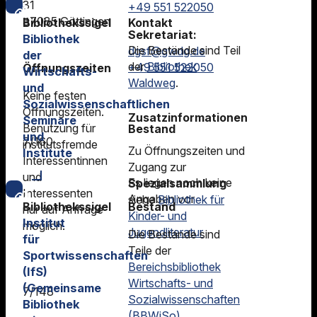
31
+49 551 522050
37085 Göttingen
Bibliothekssigel
Kontakt
Sekretariat:
Bibliothek
Die Bestände sind Teil
dgsf@gwdg.de
der
der
Bibliothek
+49 551 522050
Öffnungszeiten
Wirtschafts-
Waldweg
.
und
Keine festen
Sozialwissenschaftlichen
Öffnungszeiten.
Zusatzinformationen
Seminare
Benutzung für
Bestand
und
7/160
institutsfremde
Zu Öffnungszeiten und
Institute
Interessentinnen
Zugang zur
und
Es liegen noch keine
Spezialsammlung
Interessenten
Angaben vor
siehe
Bibliothek für
Bibliothekssigel
Bestand
nur auf Anfrage
Kinder- und
Institut
möglich.
Jugendliteratur
Die Bestände sind
für
Teile der
Sportwissenschaften
Bereichsbibliothek
(IfS)
Wirtschafts- und
(Gemeinsame
7/148
Sozialwissenschaften
Bibliothek
(BBWiSo)