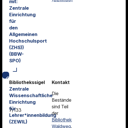
mit:
Zentrale
Einrichtung
für
den
Allgemeinen
Hochschulsport
(ZHS))
(BBW-
SPO)
Bibliothekssigel
Kontakt
Zentrale
Die
Wissenschaftliche
Bestände
Einrichtung
sind Teil
für
7/133
der
Lehrer*innenbildung
Bibliothek
(ZEWIL)
Waldweg
.