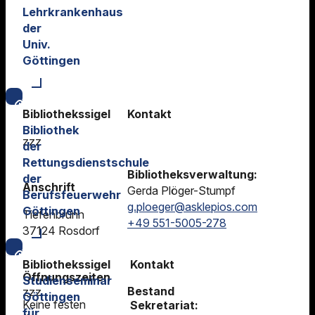
Lehrkrankenhaus
der
Univ.
Göttingen
Bibliothekssigel
Kontakt
Bibliothek
zzz
der
Rettungsdienstschule
Bibliotheksverwaltung:
der
Anschrift
Gerda Plöger-Stumpf
Berufsfeuerwehr
g.ploeger@asklepios.com
Göttingen
Tiefenbrunn
+49 551-5005-278
37124 Rosdorf
Bibliothekssigel
Kontakt
Öffnungszeiten
Studienseminar
Bestand
zzz
Göttingen
Keine festen
Sekretariat:
für