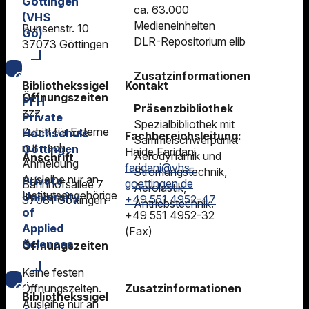
Göttingen
ca. 63.000
(VHS
Medieneinheiten
Bunsenstr. 10
Gö)
DLR-Repositorium elib
37073 Göttingen
Zusatzinformationen
Bibliothekssigel
Kontakt
Öffnungszeiten
PFH
Präsenzbibliothek
zzz
Private
Spezialbibliothek mit
Zutritt für Externe
Hochschule
Fachbereichsleitung:
Sammelschwerpunkt
nur nach
Göttingen
Haide Faridani
Aerodynamik und
Anschrift
Anmeldung
-
faridani@vhs-
Strömungstechnik,
Ausleihe nur an
Private
goettingen.de
Bahnhofsallee 7
Aerolastik,
Institutsangehörige
University
+49 551 4952-47
37081 Göttingen
Antriebstechnik.
of
+49 551 4952-32
Applied
(Fax)
Sciences
Öffnungszeiten
Keine festen
Öffnungszeiten.
Zusatzinformationen
Bibliothekssigel
Ausleihe nur an