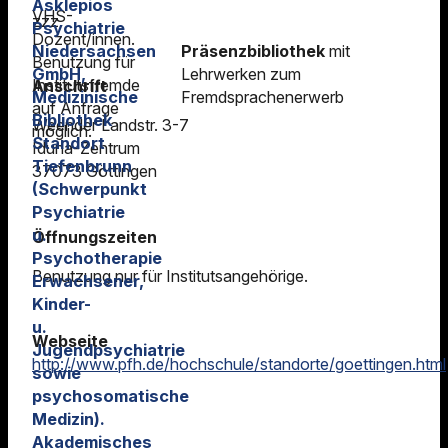
Asklepios
VHS-
zzz
Psychiatrie
Dozent/innen.
Niedersachsen
Präsenzbibliothek
mit
Benutzung für
GmbH,
Lehrwerken zum
Institutsfremde
Anschrift
Medizinische
Fremdsprachenerwerb
auf Anfrage
Bibliothek
Weender Landstr. 3-7
möglich.
Standort
Iduna-Zentrum
Tiefenbrunn
37073 Göttingen
(Schwerpunkt
Psychiatrie
u.
Öffnungszeiten
Psychotherapie
Benutzung nur für Institutsangehörige.
Erwachsener,
Kinder-
u.
Webseite
Jugendpsychiatrie
http://www.pfh.de/hochschule/standorte/goettingen.html
sowie
psychosomatische
Medizin).
Akademisches