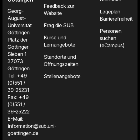
4.000 Bände und andere
Feedback zur
Öffnungszeiten
Medien, 56 lfd. Zeitschriften
Georg-
Lageplan
Website
Fakultät: 35
August-
Barrierefreiheit
Keine festen
Frag die SUB
Zusatzinformationen
Universität
Mo–Fr: 11:00–
Öffnungszeiten.
Personen
Göttingen
16:00 Uhr
Benutzung für
Kurse und
suchen
Katalog:
Platz der
Präsenzbibliothek
institutsfremde
Lernangebote
(eCampus)
Göttinger
Spezialbibliothek mit
InteressentInnen nur auf
Sieben 1
Sammelschwerpunkt
Anfrage möglich.
Standorte und
37073
Primatologie, ergänzt durch
Ausleihe nur an
Institutskatalog:
Öffnungszeiten
Göttingen
Spezialliteratur zu den
Institutsangehörige
www.archiv3.org
Webseite
Tel: +49
Forschungsschwerpunkten:
Stellenangebote
möglich
(0)551 /
Neurobiologie,
39-25231
Infektionspathologie,
Sammelschwerpunkte:
Webseite
Fax: +49
Organismische
http://www.ifak-
Ökologie, Umweltpolitik,
(0)551 /
http://www.dpz.gwdg.de/
Primatenbiologie
goettingen.de/
Entwicklungspolitik,
39-25222
Migration, Ethnologie
E-Mail:
(Gö 170)
information@sub.uni-
goettingen.de