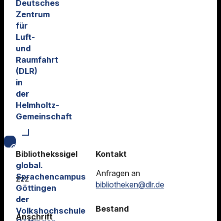
Deutsches
Zentrum
für
Luft-
und
Raumfahrt
(DLR)
in
der
Helmholtz-
Gemeinschaft
Bibliothekssigel
Kontakt
global.
Anfragen an
Sprachencampus
zzz
bibliotheken@dlr.de
Göttingen
der
Bestand
Volkshochschule
Anschrift