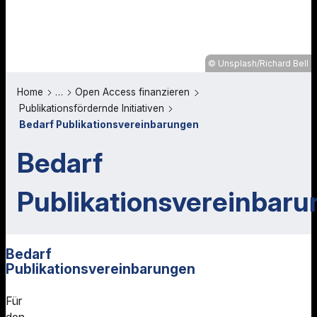
Unsplash/Richard Bell
Home
…
Open Access finanzieren
Publikationsfördernde Initiativen
Bedarf Publikationsvereinbarungen
Bedarf
Publikationsvereinbar
Bedarf
Publikationsvereinbarungen
Für