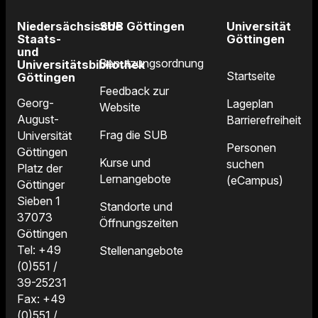
Niedersächsische
SUB Göttingen
Universität
Staats-
Göttingen
und
Benutzungsordnung
Universitätsbibliothek
Startseite
Göttingen
Feedback zur
Georg-
Lageplan
Website
August-
Barrierefreiheit
Frag die SUB
Universität
Personen
Göttingen
Kurse und
suchen
Platz der
Lernangebote
(eCampus)
Göttinger
Sieben 1
Standorte und
37073
Öffnungszeiten
Göttingen
Tel: +49
Stellenangebote
(0)551 /
39-25231
Fax: +49
(0)551 /