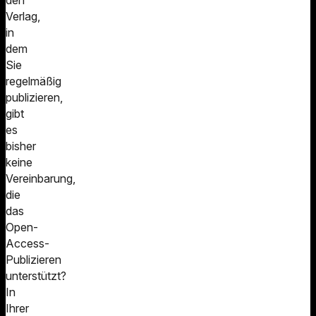
den
Verlag,
in
dem
Sie
regelmäßig
publizieren,
gibt
es
bisher
keine
Vereinbarung,
die
das
Open-
Access-
Publizieren
unterstützt?
In
Ihrer