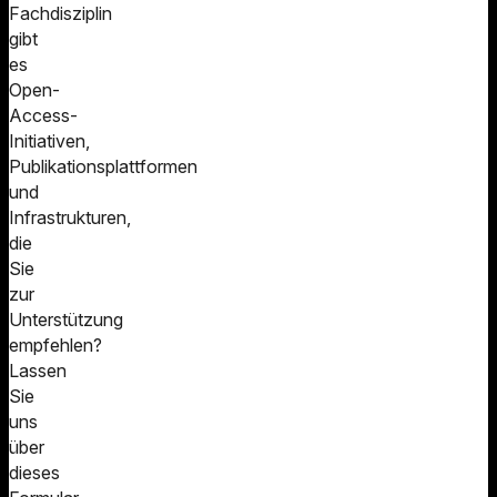
Fachdisziplin
gibt
es
Open-
Access-
Initiativen,
Publikationsplattformen
und
Infrastrukturen,
die
Sie
zur
Unterstützung
empfehlen?
Lassen
Sie
uns
über
dieses