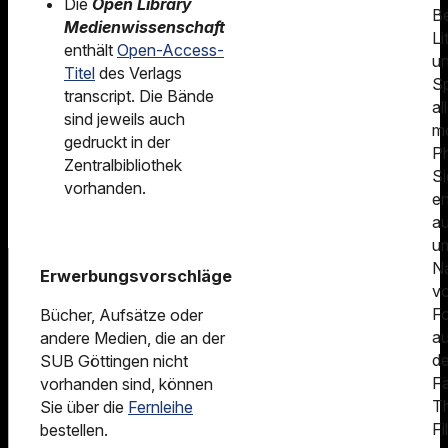
Die
Open Library
B
Medienwissenschaft
Li
enthält
Open-Access-
u
Titel
des Verlags
S
transcript. Die Bände
al
sind jeweils auch
m
gedruckt in der
Ph
Zentralbibliothek
Si
vorhanden.
en
a
u
N
Erwerbungsvorschläge
v
Fo
Bücher, Aufsätze oder
a
andere Medien, die an der
d
SUB Göttingen nicht
F
vorhanden sind, können
Th
Sie über die
Fernleihe
Fi
bestellen.