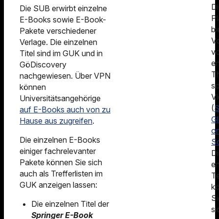
Di
Die SUB erwirbt einzelne
Pl
E-Books sowie E-Book-
bi
Pakete verschiedener
Vo
Verlage. Die einzelnen
v
Titel sind im GUK und in
en
GöDiscovery
T
nachgewiesen. Über VPN
s
können
V
Universitätsangehörige
(
S
auf E-Books auch von zu
G
Hause aus zugreifen
.
o
Die einzelnen E-Books
S
einiger fachrelevanter
Di
Pakete können Sie sich
en
auch als Trefferlisten im
T
GUK anzeigen lassen:
k
Si
Die einzelnen Titel der
si
Springer E-Book