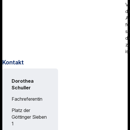
Vo
d
A
fü
so
di
zu
ist
Kontakt
Dorothea
Schuller
Fachreferentin
Platz der
Göttinger Sieben
1