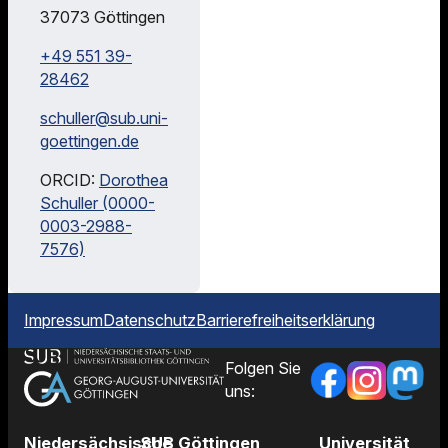
37073
Göttingen
+49 551 39-
28462
schuller@
sub.uni-
goettingen.de
ORCID:
Dorothea
Schuller (0000-
0003-2988-
7576)
Impressum
Datenschutz
Barrierefreiheitserklärung
Folgen Sie
uns:
Niedersächsische
SUB Göttingen
Universität