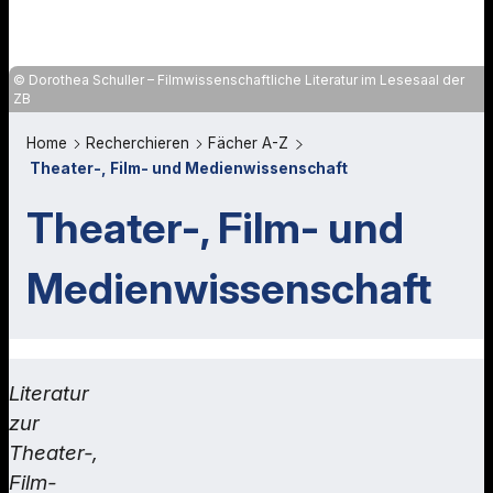
Dorothea Schuller – Filmwissenschaftliche Literatur im Lesesaal der
ZB
Home
Recherchieren
Fächer A-Z
Theater-, Film- und Medienwissenschaft
Theater-, Film- und
Medienwissenschaft
Literatur
zur
Theater-,
Film-