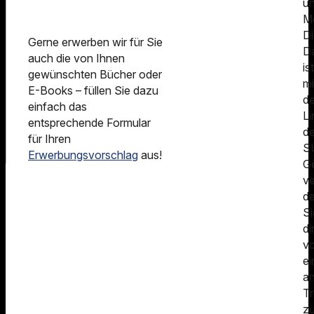
u
Me
Di
Gerne erwerben wir für Sie
D
auch die von Ihnen
ist
gewünschten Bücher oder
mi
E-Books – füllen Sie dazu
d
einfach das
Li
entsprechende Formular
de
für Ihren
S
Erwerbungsvorschlag
aus!
Gö
v
de
Si
di
v
e
a
Tr
z