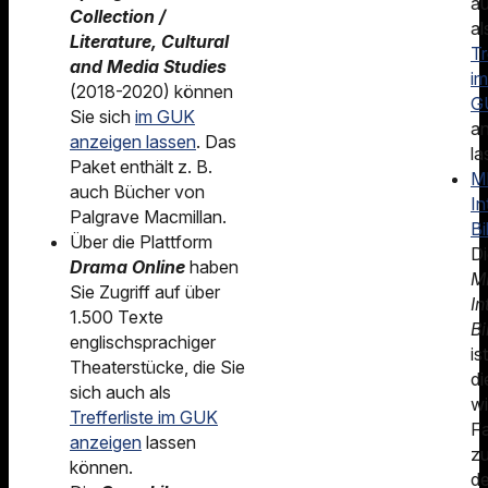
a
Collection /
al
Literature, Cultural
Tr
and Media Studies
im
(2018-2020) können
G
Sie sich
im GUK
a
anzeigen lassen
. Das
la
Paket enthält z. B.
M
auch Bücher von
In
Palgrave Macmillan.
Bi
Über die Plattform
Di
Drama Online
haben
M
Sie Zugriff auf über
In
1.500 Texte
Bi
englischsprachiger
ist
Theaterstücke, die Sie
di
sich auch als
wi
Trefferliste im GUK
Fa
anzeigen
lassen
z
können.
d