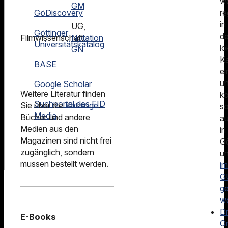
w
GM
re
GöDiscovery
in
UG,
Göttinger
d
Filmwissenschaft
Notation
Universitätskatalog
lo
GN
Ka
BASE
ei
u
Google Scholar
Weitere Literatur finden
k
Suchportal des FID
Sie über die
Kataloge
.
s
Media
Bücher und andere
a
Medien aus den
in
Magazinen sind nicht frei
G
zugänglich, sondern
u
müssen bestellt werden.
im
G
g
w
D
E-Books
On