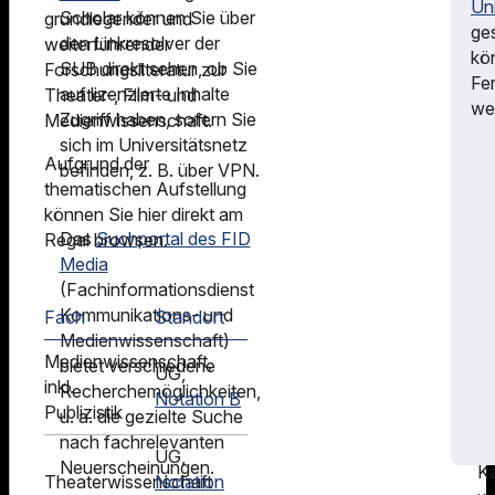
Uni
u
Scholar können Sie über
grundlegender und
ge
bi
den Linkresolver der
weiterführender
kö
s
SUB direkt sehen, ob Sie
Forschungsliteratur zur
Fer
u.
auf lizenzierte Inhalte
Theater-, Film- und
we
a.
Zugriff haben, sofern Sie
Medienwissenschaft.
Ma
sich im Universitätsnetz
Aufgrund der
de
befinden, z. B. über VPN.
thematischen Aufstellung
M
können Sie hier direkt am
E
Das
Suchportal des FID
Regal browsen.
Fo
Media
v
(Fachinformationsdienst
P
Kommunikations- und
Fach
Standort
u
Medienwissenschaft)
de
Medienwissenschaft,
bietet verschiedene
B
UG,
inkl.
Recherchemöglichkeiten,
Di
Notation B
Publizistik
u. a. die gezielte Suche
In
nach fachrelevanten
v
UG,
Neuerscheinungen.
K
Theaterwissenschaft
Notation