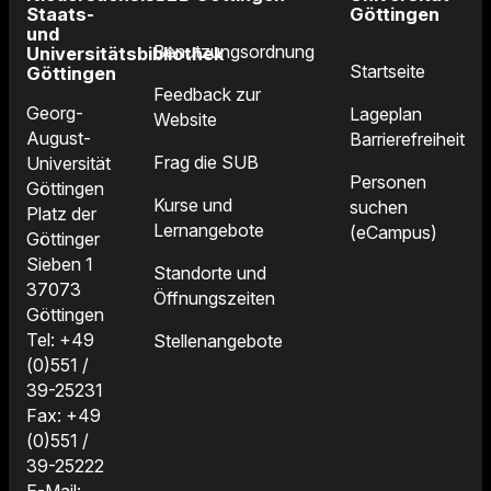
Staats-
Göttingen
und
Benutzungsordnung
Universitätsbibliothek
Startseite
Göttingen
Feedback zur
Georg-
Lageplan
Website
August-
Barrierefreiheit
Frag die SUB
Universität
Personen
Göttingen
Kurse und
suchen
Platz der
Lernangebote
(eCampus)
Göttinger
Sieben 1
Standorte und
37073
Öffnungszeiten
Göttingen
Tel: +49
Stellenangebote
(0)551 /
39-25231
Fax: +49
(0)551 /
39-25222