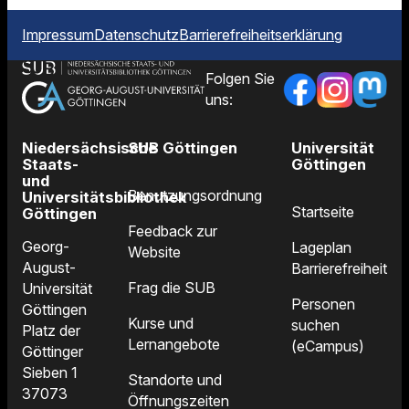
Impressum
Datenschutz
Barrierefreiheitserklärung
Folgen Sie
uns:
Niedersächsische
SUB Göttingen
Universität
Staats-
Göttingen
und
Benutzungsordnung
Universitätsbibliothek
Startseite
Göttingen
Feedback zur
Georg-
Lageplan
Website
August-
Barrierefreiheit
Frag die SUB
Universität
Personen
Göttingen
Kurse und
suchen
Platz der
Lernangebote
(eCampus)
Göttinger
Sieben 1
Standorte und
37073
Öffnungszeiten