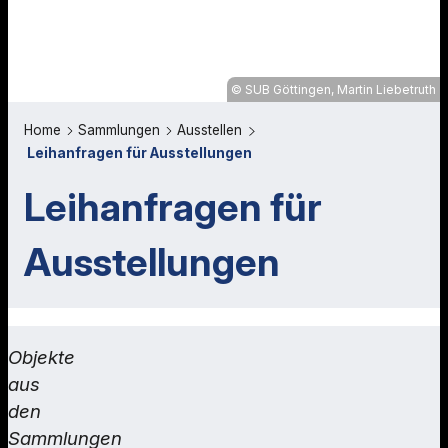
SUB Göttingen, Martin Liebetruth
Home
Sammlungen
Ausstellen
Leihanfragen für Ausstellungen
Leihanfragen für
Ausstellungen
Objekte
aus
den
Sammlungen