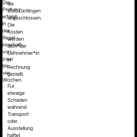
Die
die
Prüfung
SUB Göttingen
erfolgt
abgeschlossen.
in
Die
der
Kosten
Regel
werden
innerhalb
dem*der
von
Leihnehmer*in
zwei
in
bis
Rechnung
vier
gestellt.
Wochen.
Für
etwaige
Schäden
während
Transport
oder
Ausstellung
haftet