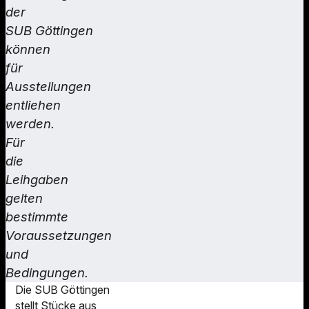
der
SUB Göttingen
können
für
Ausstellungen
entliehen
werden.
Für
die
Leihgaben
gelten
bestimmte
Voraussetzungen
und
Bedingungen.
Die SUB Göttingen
stellt Stücke aus