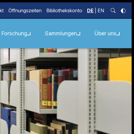
kt
Öffnungszeiten
Bibliothekskonto
DE
|
EN
Forschung
Sammlungen
Über uns