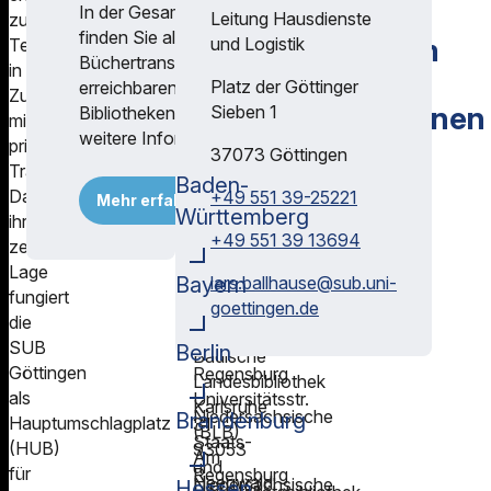
Regionalen
In der Gesamtliste
Leitung Hausdienste
zum
finden Sie alle im
Transportzentrum
und Logistik
Teil
Büchertransport
in
der
Platz der Göttinger
erreichbaren
Zusammenarbeit
Leihverkehrsregionen
Sieben 1
Bibliotheken und
mit
weitere Informationen.
privaten
37073
Göttingen
Transportdiensten.
Baden-
Dank
+49 551 39-25221
Mehr erfahren
Württemberg
ihrer
+49 551 39 13694
zentralen
Lage
Transport-
Bayern
lars.ballhause@
sub.uni-
fungiert
und
goettingen.de
die
Umladestation
SUB
Universitätsbibliothek
Berlin
Badische
Göttingen
Regensburg
Landesbibliothek
als
Universitätsstr.
Karlsruhe
Niedersächsische
Brandenburg
Hauptumschlagplatz
31
(BLB)
Staats-
(HUB)
93053
Am
und
für
Regensburg
Heegwald
Niedersächsische
Hessen