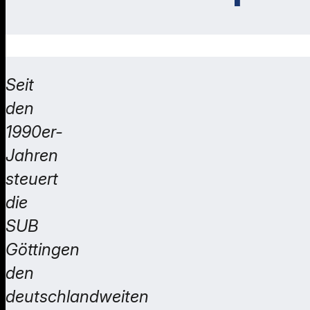
Seit
den
1990er-
Jahren
steuert
die
SUB
Göttingen
den
deutschlandweiten