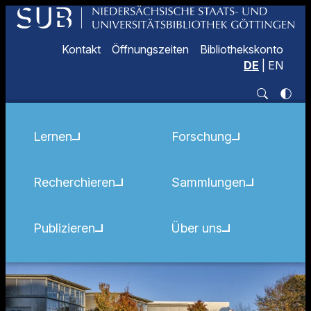
Kontakt
Öffnungszeiten
Bibliothekskonto
DE
|
EN
Lernen
Forschung
Recherchieren
Sammlungen
Publizieren
Über uns