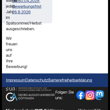
werden
bis 30.04.2029,
jedes
Bewerbungsfrist
Jahr
28.8.2026
im
Spätsommer/Herbst
ausgeschrieben.
Wir
freuen
uns
auf
Ihre
Bewerbung!
Impressum
Datenschutz
Barrierefreiheitserklärung
Folgen Sie
uns: