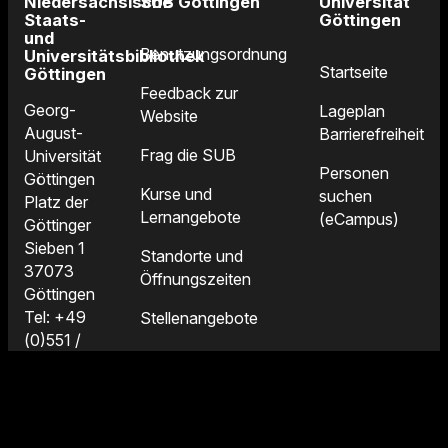
Niedersächsische
SUB Göttingen
Universität
Staats-
Göttingen
und
Benutzungsordnung
Universitätsbibliothek
Startseite
Göttingen
Feedback zur
Georg-
Lageplan
Website
August-
Barrierefreiheit
Frag die SUB
Universität
Personen
Göttingen
Kurse und
suchen
Platz der
Lernangebote
(eCampus)
Göttinger
Sieben 1
Standorte und
37073
Öffnungszeiten
Göttingen
Tel: +49
Stellenangebote
(0)551 /
39-25231
Fax: +49
(0)551 /
39-25222