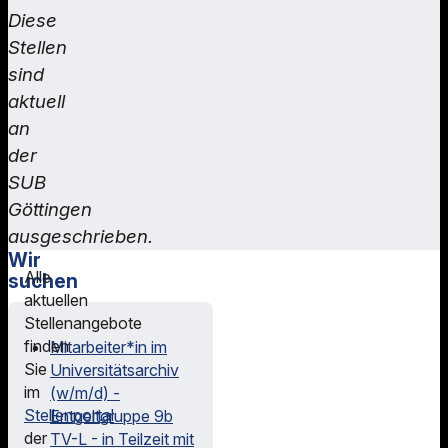
Diese
Stellen
sind
aktuell
an
der
SUB
Göttingen
ausgeschrieben.
Wir
Alle
suchen
aktuellen
Stellenangebote
finden
Mitarbeiter*in im
Sie
Universitätsarchiv
im
(w/m/d) -
Stellenportal
Entgeltgruppe 9b
der
TV-L - in Teilzeit mit