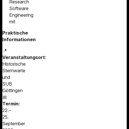
Research
Software
Engineering
mit
Praktische
Informationen
📍
Veranstaltungsort:
Historische
Sternwarte
und
SUB
Göttingen
📅
Termin:
22.–
25.
September