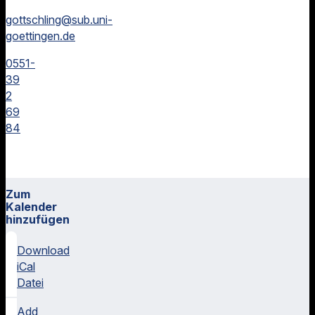
gottschling@sub.uni-
goettingen.de
0551-
39
2
69
84
Zum
Kalender
hinzufügen
Download
iCal
Datei
Add