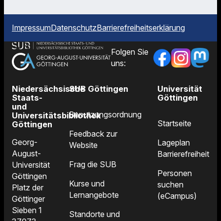
Impressum
Datenschutz
Barrierefreiheitserklärung
Folgen Sie
uns:
Niedersächsische
SUB Göttingen
Universität
Staats-
Göttingen
und
Benutzungsordnung
Universitätsbibliothek
Startseite
Göttingen
Feedback zur
Georg-
Lageplan
Website
August-
Barrierefreiheit
Frag die SUB
Universität
Personen
Göttingen
Kurse und
suchen
Platz der
Lernangebote
(eCampus)
Göttinger
Sieben 1
Standorte und