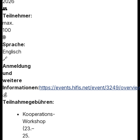
2026
👥
Teilnehmer:
max.
100
🌐
Sprache:
Englisch
🔗
Anmeldung
und
weitere
Informationen:
https://events.hifis.net/event/3249/overvie
💰
Teilnahmegebühren:
Kooperations-
Workshop
(23.–
25.