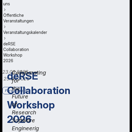
uns
Öffentliche
Veranstaltungen
Veranstaltungskalender
deRSE
Collaboration
Workshop
2026
23.09.2026 –
Collaborating
deRSE
25.09.2026
for
Collaboration
the
Forschung
Future
Workshop
of
Research
2026
Software
Engineerig