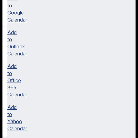
to
Google
Calendar
Add
to
Outlook
Calendar
Add
to
Office
365
Calendar
Add
to
Yahoo
Calendar