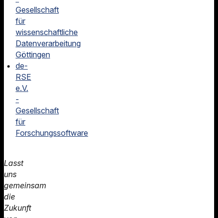
Gesellschaft
für
wissenschaftliche
Datenverarbeitung
Göttingen
de-
RSE
e.V.
-
Gesellschaft
für
Forschungssoftware
Lasst
uns
gemeinsam
die
Zukunft