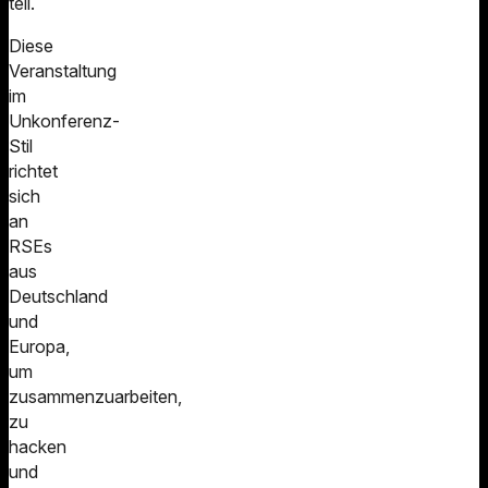
teil.
Diese
Veranstaltung
im
Unkonferenz-
Stil
richtet
sich
an
RSEs
aus
Deutschland
und
Europa,
um
zusammenzuarbeiten,
zu
hacken
und