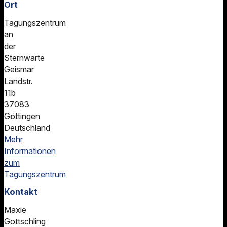
Ort
Tagungszentrum
an
der
Sternwarte
Geismar
Landstr.
11b
37083
Göttingen
Deutschland
Mehr
Informationen
zum
Tagungszentrum
Kontakt
Maxie
Gottschling