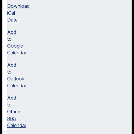
Download
iCal
Datei
Add
to
Google
Calendar
Add
to
Outlook
Calendar
Add
to
Office
365
Calendar