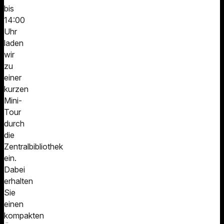
bis
14:00
Uhr
laden
wir
zu
einer
kurzen
Mini-
Tour
durch
die
Zentralbibliothek
ein.
Dabei
erhalten
Sie
einen
kompakten