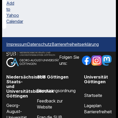
Add
to
Yahoo
Calendar
Impressum
Datenschutz
Barrierefreiheitserklärung
Folgen Sie
uns:
Niedersächsische
SUB Göttingen
Universität
Staats-
Göttingen
und
Benutzungsordnung
Universitätsbibliothek
Startseite
Göttingen
Feedback zur
Georg-
Lageplan
Website
August-
Barrierefreiheit
Frag die SUB
Universität