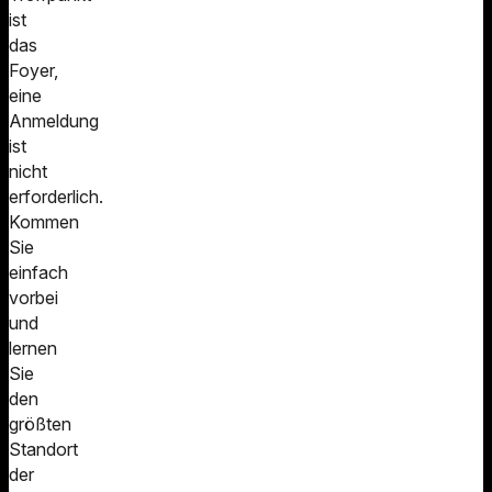
ist
das
Foyer,
eine
Anmeldung
ist
nicht
erforderlich.
Kommen
Sie
einfach
vorbei
und
lernen
Sie
den
größten
Standort
der