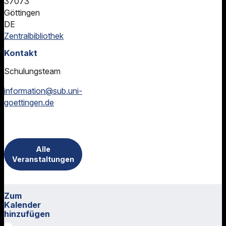
37073
Göttingen
DE
Zentralbibliothek
Kontakt
Schulungsteam
information@sub.uni-
goettingen.de
Alle
Veranstaltungen
Zum
Kalender
hinzufügen