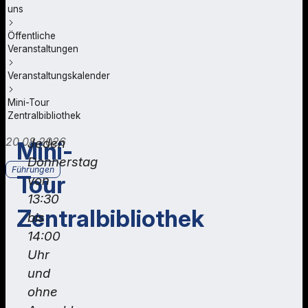
uns
Öffentliche
Veranstaltungen
Veranstaltungskalender
Mini-Tour
Zentralbibliothek
20.08.2026
Jeden
Mini-
Donnerstag
Führungen
Tour
von
13:30
Zentralbibliothek
bis
14:00
Uhr
und
ohne