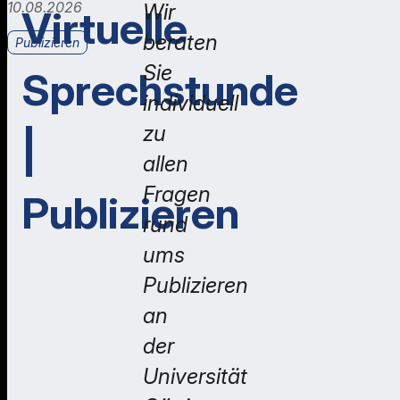
10.08.2026
Wir
Virtuelle
beraten
Publizieren
Sie
Sprechstunde
individuell
zu
|
allen
Fragen
Publizieren
rund
ums
Publizieren
an
der
Universität