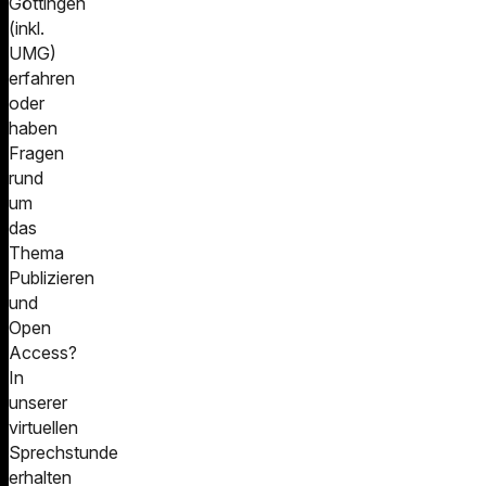
Göttingen
(inkl.
UMG)
erfahren
oder
haben
Fragen
rund
um
das
Thema
Publizieren
und
Open
Access?
In
unserer
virtuellen
Sprechstunde
erhalten