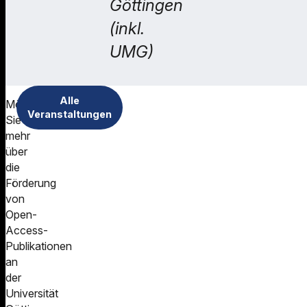
Göttingen
(inkl.
UMG)
Alle
Möchten
Veranstaltungen
Sie
mehr
über
die
Förderung
von
Open-
Access-
Publikationen
an
der
Universität