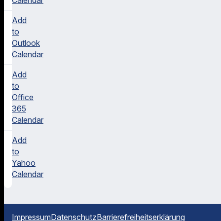
Add
to
Outlook
Calendar
Add
to
Office
365
Calendar
Add
to
Yahoo
Calendar
Impressum
Datenschutz
Barrierefreiheitserklärung