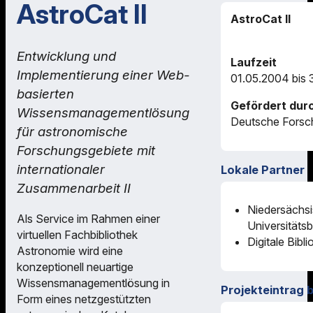
AstroCat II
AstroCat II
Entwicklung und
Laufzeit
Implementierung einer Web-
01.05.2004 bis
basierten
Gefördert dur
Wissensmanagementlösung
Deutsche Forsc
für astronomische
Forschungsgebiete mit
internationaler
Lokale Partner
Zusammenarbeit II
Niedersächsi
Als Service im Rahmen einer
Universitätsb
virtuellen Fachbibliothek
Digitale Bibl
Astronomie wird eine
konzeptionell neuartige
Wissensmanagementlösung in
Projekteintrag 
Form eines netzgestützten