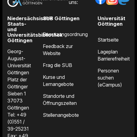
uns:
Niedersächsische
SUB Göttingen
Universität
Staats-
Göttingen
und
Benutzungsordnung
Universitätsbibliothek
Startseite
Göttingen
Feedback zur
Georg-
Lageplan
Website
August-
Barrierefreiheit
Frag die SUB
Universität
Personen
Göttingen
Kurse und
suchen
Platz der
Lernangebote
(eCampus)
Göttinger
Sieben 1
Standorte und
37073
Öffnungszeiten
Göttingen
Tel: +49
Stellenangebote
(0)551 /
39-25231
Fax: +49