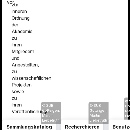
vor.
zur
inneren
Ordnung
der
Akademie,
zu
ihren
Mitgliedern
und
Angestellten,
zu
wissenschaftlichen
Projekten
sowie
zu
ihren
SUB
SUB
Gö
Göttingen,
Göttingen,
Veröffentlichungen.
Ma
Martin
Martin
Li
Liebetruth
Liebetruth
Sammlungskatalog
Recherchieren
Benutz