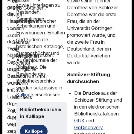
Prozessen
sowie seine Tochter
der
sowie Unterlagen zu
gegen
Dorothea von Schlözer.
SUB Göttingen.
Beständen,
die
Dorothea war die erste
Nach
Sammlungen,
Hauptkriegsverbrecher
Frau, die an der
Vorarbeiten
Schenkungen und
sowie
Universität Göttingen
durch
Erwerbungen. Erhalten
zu
promoviert wurde, und
den
sind zudem die
den
die zweite Frau in
Sekretär
historischen Kataloge,
zwölf
Deutschland, der ein
der
Zugangsbücher und
Nachfolgeprozessen.
Doktortitel verliehen
„Königlichen
Ausleihjournale der
Der
wurde.
Societät
Bibliothek. Die
ursprüngliche
der
Bestände des
Schlözer-Stiftung
Bestand
Wissenschaften“
Bibliotheksarchivs
durchsuchen
wurde
Johann
werden sukzessive in
im
David
Die
Drucke
aus der
Kalliope
erschlossen.
Laufe
Michaelis
Schlözer-Stiftung sind
der
und
in den elektronischen
Bibliotheksarchiv
Zeit
auf
Bibliothekskatalogen
in Kalliope
durch
Initiative
GUK
und
weitere
der
GöDiscovery
zeitgenössische
beiden
Kalliope