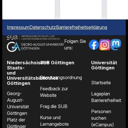
Impressum
Datenschutz
Barrierefreiheitserklärung
Folgen Sie
uns:
Niedersächsische
SUB Göttingen
Universität
Staats-
Göttingen
und
Benutzungsordnung
Universitätsbibliothek
Startseite
Göttingen
Feedback zur
Georg-
Lageplan
Website
August-
Barrierefreiheit
Frag die SUB
Universität
Personen
Göttingen
Kurse und
suchen
Platz der
Lernangebote
(eCampus)
Göttinger