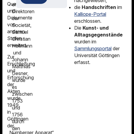
nachgewiesen,
Quellenzeugnisse
ersten
die
Handschriften
im
und
Direktoren
Kalliope-Portal
Dokumente
der
erschlossen.
von
Societät,
Die
Kunst- und
anderen
Samuel
Alltagsgegenstände
Stellen
Christian
wurden im
erweitert.
Hollmann
Sammlungsportal
der
und
Universität Göttingen
Zur
Johann
erfasst.
Erschließung
Matthias
und
Gesner,
Erforschung
wurde
der
es
Akten
zwischen
wurde
1753
1949
und
in
1756
Göttingen
durch
der
den
„Nürnberger Apparat“