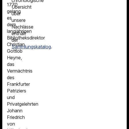
chronologische
1770
Übersicht
gelang
über
es
unsere
dem
Nachlässe
langjährigen
enthält
Bibliotheksdirektor
der
Christian
Sammlungskatalog
.
Gottlob
Heyne,
das
Vermächtnis
des
Frankfurter
Patriziers
und
Privatgelehrten
Johann
Friedrich
von