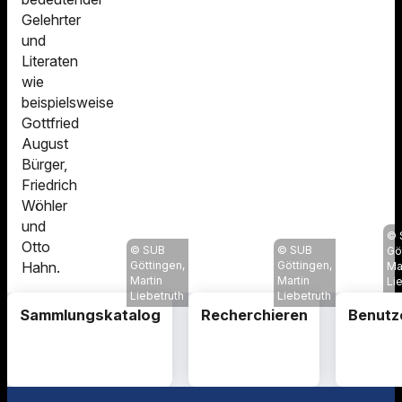
Gelehrter
und
Literaten
wie
beispielsweise
Gottfried
August
Bürger,
Friedrich
Wöhler
und
Otto
SUB
SUB
Gö
Göttingen,
Göttingen,
Hahn.
Ma
Martin
Martin
Li
Liebetruth
Liebetruth
Sammlungskatalog
Recherchieren
Benutz