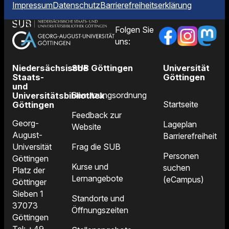
Impressum
Datenschutz
Barrierefreiheitserklärung
Folgen Sie
uns:
Niedersächsische
SUB Göttingen
Universität
Staats-
Göttingen
und
Benutzungsordnung
Universitätsbibliothek
Startseite
Göttingen
Feedback zur
Georg-
Lageplan
Website
August-
Barrierefreiheit
Frag die SUB
Universität
Personen
Göttingen
Kurse und
suchen
Platz der
Lernangebote
(eCampus)
Göttinger
Sieben 1
Standorte und
37073
Öffnungszeiten
Göttingen