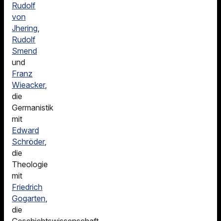
Rudolf
von
Jhering
,
Rudolf
Smend
und
Franz
Wieacker
,
die
Germanistik
mit
Edward
Schröder
,
die
Theologie
mit
Friedrich
Gogarten
,
die