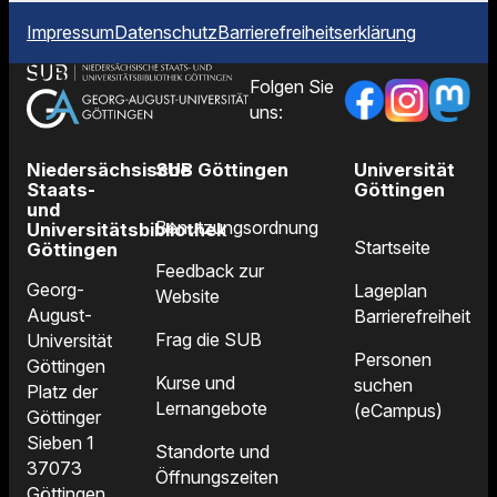
Impressum
Datenschutz
Barrierefreiheitserklärung
Folgen Sie
uns:
Niedersächsische
SUB Göttingen
Universität
Staats-
Göttingen
und
Benutzungsordnung
Universitätsbibliothek
Startseite
Göttingen
Feedback zur
Georg-
Lageplan
Website
August-
Barrierefreiheit
Frag die SUB
Universität
Personen
Göttingen
Kurse und
suchen
Platz der
Lernangebote
(eCampus)
Göttinger
Sieben 1
Standorte und
37073
Öffnungszeiten
Göttingen