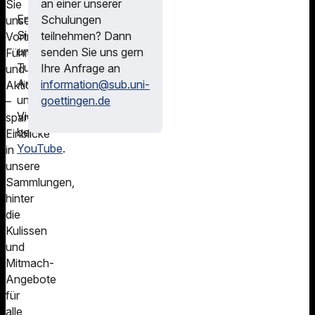
an einer unserer
Sie
Entdecken
Schulungen
unsere
Sie
teilnehmen? Dann
Vorträge,
unsere
senden Sie uns gern
Führungen
Tutorials,
Ihre Anfrage an
und
Anleitungen
information@sub.uni-
Aktionstage
und
goettingen.de
–
Videos
spannende
bei
Einblicke
YouTube
.
in
unsere
Sammlungen,
hinter
die
Kulissen
und
Mitmach-
Angebote
für
alle