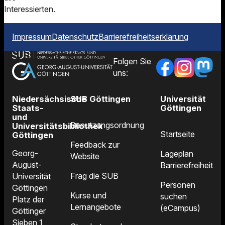
Interessierten.
Impressum
Datenschutz
Barrierefreiheitserklärung
Folgen Sie
uns:
Niedersächsische
SUB Göttingen
Universität
Staats-
Göttingen
und
Benutzungsordnung
Universitätsbibliothek
Startseite
Göttingen
Feedback zur
Georg-
Lageplan
Website
August-
Barrierefreiheit
Frag die SUB
Universität
Personen
Göttingen
Kurse und
suchen
Platz der
Lernangebote
(eCampus)
Göttinger
Sieben 1