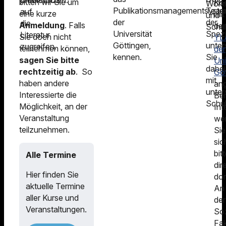
problemlos
unterstützen.
bitten wir Sie um
Ko
Work
Publikationsmanagementsyst
Tea
auf
eine kurze
mit
und
der
der
die
Anmeldung
. Falls
de
Schu
Universität
Spez
Literatur
Sie doch nicht
YL
Göttingen,
unter
zugreifen.
teilnehmen können,
der
kennen.
Sie
sagen Sie bitte
Uni
dabei
rechtzeitig ab
. So
Gö
mit
haben andere
an
unter
Interessierte die
Bei
Schul
Möglichkeit, an der
Int
Veranstaltung
we
teilzunehmen.
Sie
sic
bit
Alle Termine
dir
Hier finden Sie
dor
aktuelle Termine
An
aller Kurse und
der
Veranstaltungen.
Soz
Fak