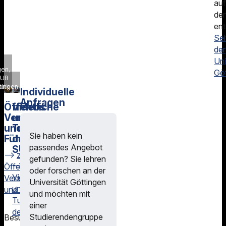
auf
de
en
Sei
der
Uni
gen,
Göt
SUB
ruth
tingen
Individuelle
Anfragen
Öffentliche
Videos
Veranstaltungen
und
und
Tutorials
Sie haben kein
Führungen
der
passendes Angebot
SUB
zu
gefunden? Sie lehren
zu
Öffentliche
oder forschen an der
Videos
Veranstaltungen
Universität Göttingen
und
und Führungen
und möchten mit
Tutorials
einer
der SUB
Studierendengruppe
Besuchen