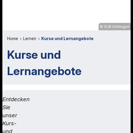
SUB Göttingen
Home
Lernen
Kurse und Lernangebote
Kurse und
Lernangebote
Entdecken
Sie
unser
Kurs-
und