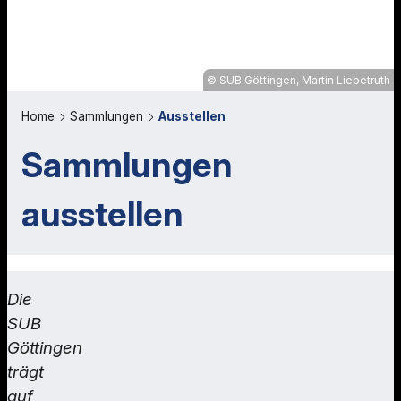
SUB Göttingen, Martin Liebetruth
Home
Sammlungen
Ausstellen
Sammlungen
ausstellen
Die
SUB
Göttingen
trägt
auf