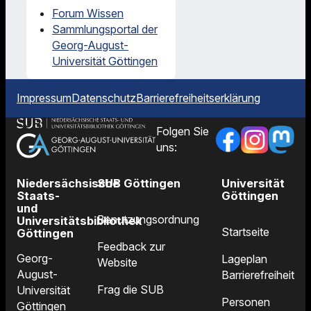
Forum Wissen
Sammlungsportal der
Georg-August-
Universität Göttingen
Impressum
Datenschutz
Barrierefreiheitserklärung
Folgen Sie
uns:
Niedersächsische
SUB Göttingen
Universität
Staats-
Göttingen
und
Benutzungsordnung
Universitätsbibliothek
Startseite
Göttingen
Feedback zur
Georg-
Lageplan
Website
August-
Barrierefreiheit
Frag die SUB
Universität
Personen
Göttingen