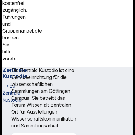
kostenfrei
zugänglich.
Führungen
und
Gruppenangebote
buchen
Sie
bitte
vorab.
Zentrale
Die Zentrale Kustodie ist eine
Kustodie
Serviceeinrichtung für die
wissenschaftlichen
zu
Sammlungen am Göttingen
Zentrale
Campus. Sie betreibt das
Kustodie
Forum Wissen als zentralen
Ort für Ausstellungen,
Wissenschaftskommunikation
und Sammlungsarbeit.