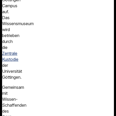
Campus
auf.
Das
Wissensmuseum
wird
betrieben
durch
die
Zentrale
Kustodie
der
Universität
Göttingen.
Gemeinsam
mit
Wissen-
Schaffenden
des