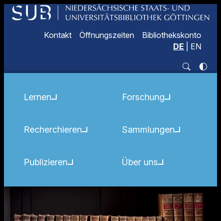
Kontakt
Öffnungszeiten
Bibliothekskonto
DE
|
EN
Lernen
Forschung
Recherchieren
Sammlungen
Publizieren
Über uns