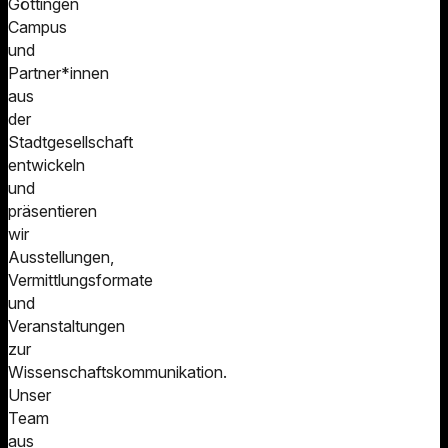
Göttingen
Campus
und
Partner*innen
aus
der
Stadtgesellschaft
entwickeln
und
präsentieren
wir
Ausstellungen,
Vermittlungsformate
und
Veranstaltungen
zur
Wissenschaftskommunikation.
Unser
Team
aus