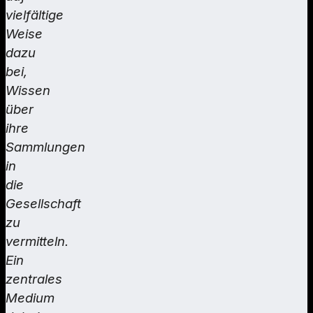
vielfältige
Weise
dazu
bei,
Wissen
über
ihre
Sammlungen
in
die
Gesellschaft
zu
vermitteln.
Ein
zentrales
Medium