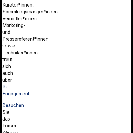
Kurator*innen,
Sammlungsmanger*innen,
Vermittler*innen,
Marketing-
und
Pressereferent*innen
sowie
Techniker*innen
freut
sich
auch
über
Ihr
Engagement
.
Besuchen
Sie
das
Forum
Wissen