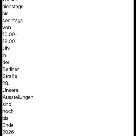
dienstags
bis
sonntags
von
10:00–
18:00
Uhr
in
der
Berliner
Straße
28.
Unsere
Ausstellungen
sind
noch
bis
Ende
2026