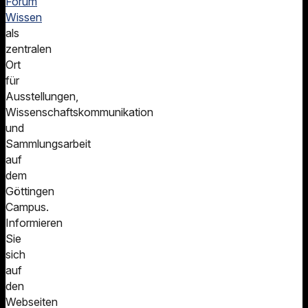
Forum
Wissen
als
zentralen
Ort
für
Ausstellungen,
Wissenschaftskommunikation
und
Sammlungsarbeit
auf
dem
Göttingen
Campus.
Informieren
Sie
sich
auf
den
Webseiten