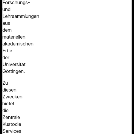
Forschungs-
und
Lehrsammlungen
aus
dem
materiellen
akademischen
Erbe
der
Universität
Göttingen.
Zu
diesen
Zwecken
bietet
die
Zentrale
Kustodie
Services