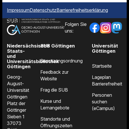
Impressum
Datenschutz
Barrierefreiheitserklärung
Folgen Sie
uns:
Niedersächsische
SUB Göttingen
Universität
Staats-
Göttingen
und
Benutzungsordnung
Universitätsbibliothek
Startseite
Göttingen
Feedback zur
Georg-
Lageplan
Website
August-
Barrierefreiheit
Frag die SUB
Universität
Personen
Göttingen
Kurse und
suchen
Platz der
Lernangebote
(eCampus)
Göttinger
Sieben 1
Standorte und
37073
Öffnungszeiten