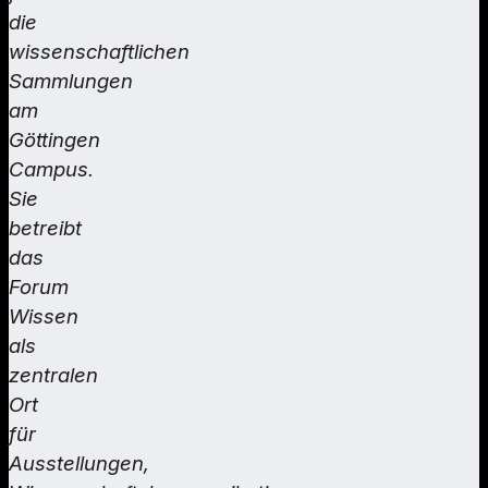
die
wissenschaftlichen
Sammlungen
am
Göttingen
Campus.
Sie
betreibt
das
Forum
Wissen
als
zentralen
Ort
für
Ausstellungen,