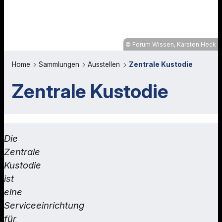
Forum Wissen, Karsten Heck
Home
Sammlungen
Ausstellen
Zentrale Kustodie
Zentrale Kustodie
Die
Zentrale
Kustodie
ist
eine
Serviceeinrichtung
für