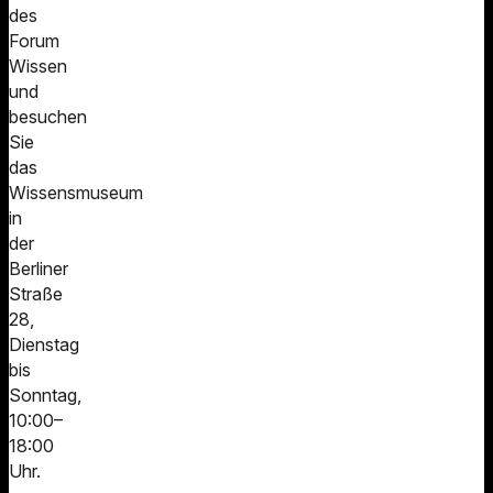
des
Forum
Wissen
und
besuchen
Sie
das
Wissensmuseum
in
der
Berliner
Straße
28,
Dienstag
bis
Sonntag,
10:00–
18:00
Uhr.