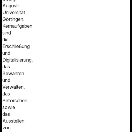
August-
Universität
Göttingen.
Kernaufgaben
sind
die
Erschließung
und
Digitalisierung,
das
Bewahren
und
Verwalten,
das
Beforschen
sowie
das
Ausstellen
von