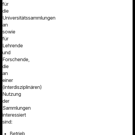
für
die
Universitätssammlungen
an
sowie
für
Lehrende
und
Forschende,
die
an
einer
(interdisziplinären)
Nutzung
der
Sammlungen
interessiert
sind:
Betrieb