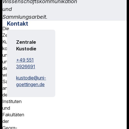
Wissenschaftskommunikation
und
Sammlungsarbeit.
Kontakt
Die
Zentrale
Kustodie
Zentrale
koordiniert
Kustodie
und
+49 551
unterstützt
3926691
die
wissenschaftlichen
kustodie@
uni-
Sammlungen
goettingen.de
an
den
Instituten
und
Fakultäten
der
Georg-