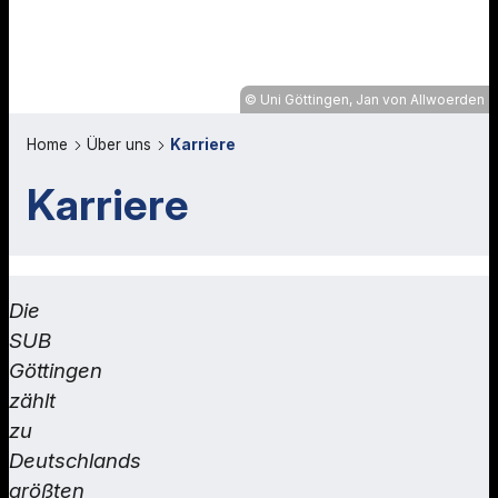
Uni Göttingen, Jan von Allwoerden
Home
Über uns
Karriere
Karriere
Die
SUB
Göttingen
zählt
zu
Deutschlands
größten