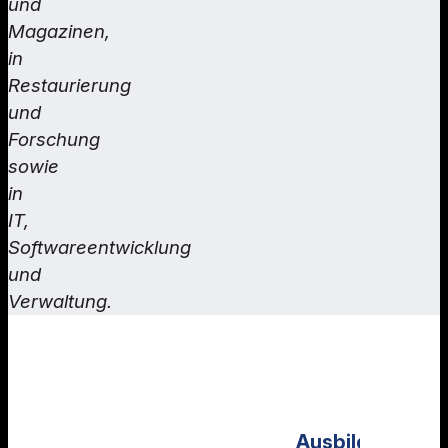
und
Magazinen,
in
Restaurierung
und
Forschung
sowie
in
IT,
Softwareentwicklung
und
Verwaltung.
Ausbildung