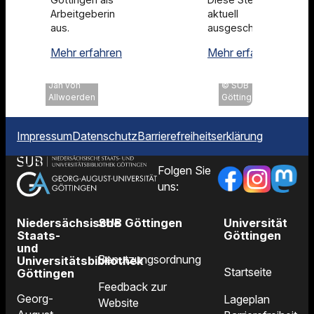
Arbeitgeberin
aktuell
aus.
ausgeschrieben
SUB als Arbeitgeberin
Stelle
Mehr erfahren
Mehr erfahren
Uni
Göttingen,
Jan von
SUB
Allwoerden
Göttingen
Impressum
Datenschutz
Barrierefreiheitserklärung
Folgen Sie
uns:
Niedersächsische
SUB Göttingen
Universität
Staats-
Göttingen
und
Benutzungsordnung
Universitätsbibliothek
Startseite
Göttingen
Feedback zur
Georg-
Lageplan
Website