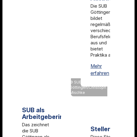
Die SUB
Göttingen
bildet
regelmäßig in
verschiedenen
Berufsfeldern
aus und
bietet
Praktika an.
Mehr
Ausbildung
erfahren
SUB
Göttingen/Christoph
Mischke
SUB als
Arbeitgeberin
Das zeichnet
Stellenangebo
die SUB
Göttingen als
Diese Stellen sind