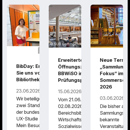
SUB Göttingen/Christoph Mischke
SUB Göttingen
Erweiterte
Neue Termin
BibDay: Erzählen
Öffnungszeiten der
„Sammlunge
Sie uns von Ihrem
BBWiSO in der
Fokus“ im
Bibliotheksbesuch
Prüfungsphase
Sommerseme
2026
23.06.2026
15.06.2026
03.06.2026
Wir beteiligen uns an
Vom 21.06. bis
zwei Standorten an
02.08.2026 ist die
Die bisher als
der bundesweiten
Bereichsbibliothek
Sammlungsfü
UX-Studie „BibDay –
Wirtschafts- und
bekannte
Mein Besuch in der
Sozialwissenschaften
Veranstaltung