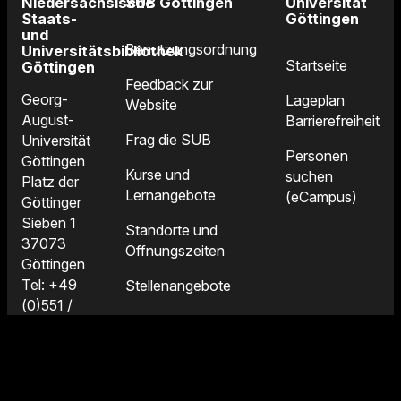
Niedersächsische
SUB Göttingen
Universität
Staats-
Göttingen
und
Benutzungsordnung
Universitätsbibliothek
Startseite
Göttingen
Feedback zur
Georg-
Lageplan
Website
August-
Barrierefreiheit
Frag die SUB
Universität
Personen
Göttingen
Kurse und
suchen
Platz der
Lernangebote
(eCampus)
Göttinger
Sieben 1
Standorte und
37073
Öffnungszeiten
Göttingen
Tel: +49
Stellenangebote
(0)551 /
39-25231
Fax: +49
(0)551 /
39-25222