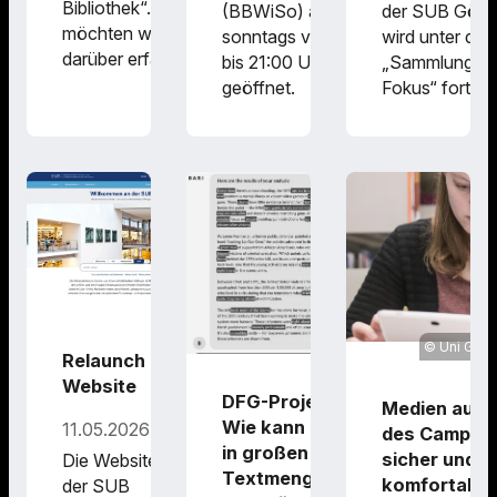
Bibliothek“. Dabei
(BBWiSo) auch
der SUB Götti
möchten wir mehr
sonntags von 9:00
wird unter dem
darüber erfahren,…
bis 21:00 Uhr
„Sammlungen 
geöffnet.
Fokus“ fortgef
SUB Göttingen
Uni Gött
Relaunch der
Website
DFG-Projekt BARI:
Medien auße
Wie kann Medienbias
11.05.2026
des Campus
in großen
sicher und
Die Website
Textmengen
komfortabel
der SUB