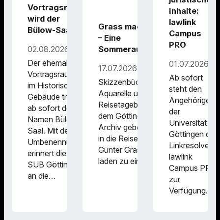
Vortragsraum
Inhalte:
wird der
lawlink
Grass macht Urlaub
Bülow-Saal
Campus
– Eine
PRO
02.08.2026
Sommerausstellung
Der ehemalige
01.07.2026
17.07.2026
Vortragsraum
Ab sofort
Skizzenbücher,
im Historischen
steht den
Aquarelle und
Gebäude trägt
Angehörigen
Reisetagebücher aus
ab sofort den
der
dem Göttinger Grass-
Namen Bülow-
Universität
Archiv geben Einblicke
Saal. Mit der
Göttingen der
in die Reisen von
Umbenennung
Linkresolver
Günter Grass und
erinnert die
lawlink
laden zu einer…
SUB Göttingen
Campus PRO
an die…
zur
Verfügung.