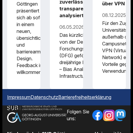
zuverlässig und
über VPN
Göttingen
transparent
präsentiert
08.12.2025
analysiert werden?
sich ab sofort
Für den Zugrif
in einem
06.05.2026
Universitätsr
neuen,
Das kürzlich gestartete,
außerhalb des
übersichtlichen
von der Deutschen
Campusnetzes 
und
Forschungsgemeinschaft
VPN (Virtual P
barrierearmen
(DFG) geförderte
Network) eini
Design.
dreijährige Projekt BARI
Vorteile gegen
Feedback ist
– Bias Analysis Research
Verwendung
willkommen.
Infrastructure…
Impressum
Datenschutz
Barrierefreiheitserklärung
Folgen Sie
uns: