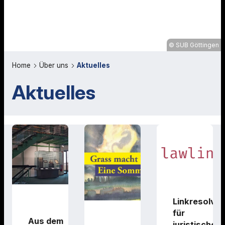
SUB Göttingen
Home
Über uns
Aktuelles
Aktuelles
Linkresolver
für
Aus dem
juristische