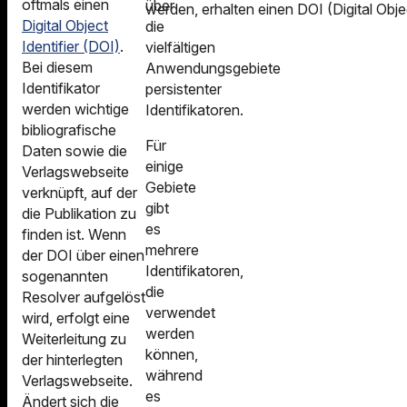
oftmals einen
über
werden, erhalten einen DOI (Digital Objec
Digital Object
die
Identifier (DOI)
.
vielfältigen
Bei diesem
Anwendungsgebiete
Identifikator
persistenter
werden wichtige
Identifikatoren.
bibliografische
Für
Daten sowie die
einige
Verlagswebseite
Gebiete
verknüpft, auf der
gibt
die Publikation zu
es
finden ist. Wenn
mehrere
der DOI über einen
Identifikatoren,
sogenannten
die
Resolver aufgelöst
verwendet
wird, erfolgt eine
werden
Weiterleitung zu
können,
der hinterlegten
während
Verlagswebseite.
es
Ändert sich die