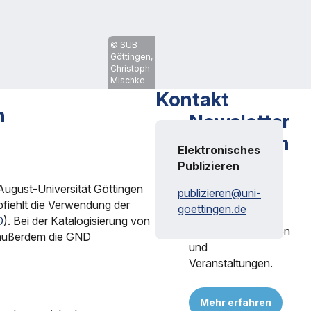
SUB
Göttingen,
Christoph
Mischke
Kontakt
n
Newsletter
Publizieren
Elektronisches
Publizieren
Alles rund ums
Publizieren: Open
ugust-Universität Göttingen
publizieren@
uni-
Science, Open
pfiehlt die Verwendung der
goettingen.de
Access,
D
). Bei der Katalogisierung von
Fördermöglichkeiten
d außerdem die GND
und
Veranstaltungen.
Mehr erfahren