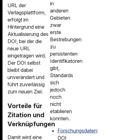
in
URL der
anderen
Verlagsplattform,
Gebieten
erfolgt im
zwar
Hintergrund eine
erste
Aktualisierung des
Bestrebungen
DOI, bei der die
zu
neue URL
persistenten
eingetragen wird.
Identifikatoren
Der DOI selbst
gibt,
bleibt dabei
Standards
unverändert und
sich
führt zuverlässig
jedoch
zum neuen Ziel.
noch
nicht
Vorteile für
etablieren
Zitation und
konnten.
Verknüpfungen
Forschungsdaten
:
Damit wird eine
DOI