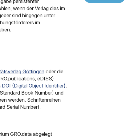
gabe persistenter
ohlen, wenn der Verlag dies im
geber sind hingegen unter
hungsförderers im
eben.
tätsverlag Göttingen
oder die
GRO.publications, eDISS)
n
DOI (Digital Object Identifier)
.
l Standard Book Number) und
n werden. Schriftenreihen
ard Serial Number).
orium GRO.data abgelegt