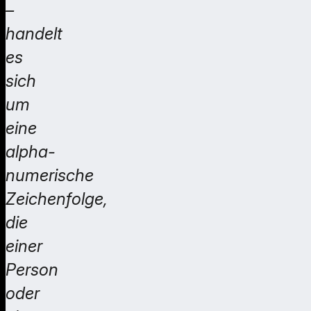
–
handelt
es
sich
um
eine
alpha-
numerische
Zeichenfolge,
die
einer
Person
oder