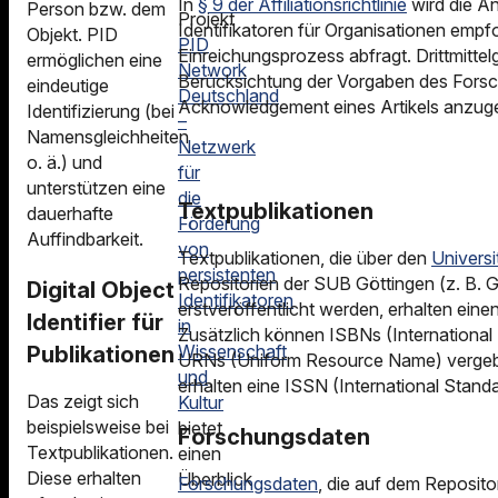
In
§ 9 der Affiliationsrichtlinie
wird die An
Person bzw. dem
Projekt
Identifikatoren für Organisationen empf
Objekt. PID
PID
Einreichungsprozess abfragt. Drittmittel
ermöglichen eine
Network
Berücksichtung der Vorgaben des Forsc
eindeutige
Deutschland
Acknowledgement eines Artikels anzug
Identifizierung (bei
–
Namensgleichheiten
Netzwerk
o. ä.) und
für
unterstützen eine
die
Textpublikationen
dauerhafte
Förderung
Auffindbarkeit.
von
Textpublikationen, die über den
Universi
persistenten
Repositorien der SUB Göttingen (z. B. 
Digital Object
Identifikatoren
erstveröffentlicht werden, erhalten eine
Identifier für
in
Zusätzlich können ISBNs (Internationa
Wissenschaft
Publikationen
URNs (Uniform Resource Name) vergebe
und
erhalten eine ISSN (International Stand
Das zeigt sich
Kultur
beispielsweise bei
bietet
Forschungsdaten
Textpublikationen.
einen
Diese erhalten
Überblick
Forschungsdaten
, die auf dem Reposit