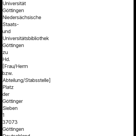
Universität
Göttingen
Niedersächsische
Staats-
und
Universitätsbibliothek
Göttingen
zu
Hd.
[Frau/Herrn
bzw.
Abteilung/Stabsstelle]
Platz
der
Göttinger
Sieben
1
37073
Göttingen