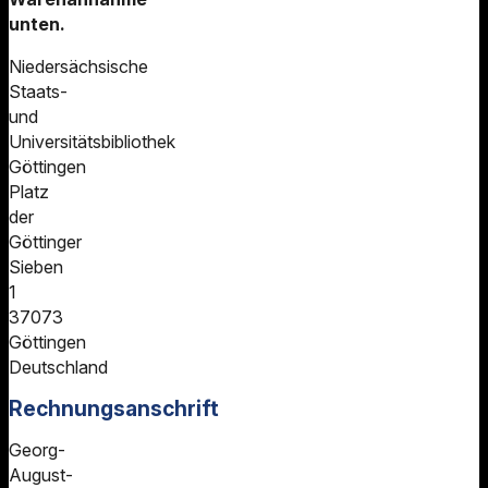
unten.
Niedersächsische
Staats-
und
Universitätsbibliothek
Göttingen
Platz
der
Göttinger
Sieben
1
37073
Göttingen
Deutschland
Rechnungsanschrift
Georg-
August-