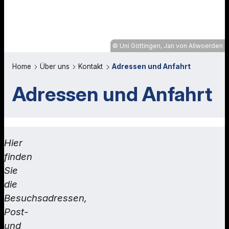
Uni Göttingen, Jan von Allwoerden
Home
Über uns
Kontakt
Adressen und Anfahrt
Adressen und Anfahrt
Hier
finden
Sie
die
Besuchsadressen,
Post-
und