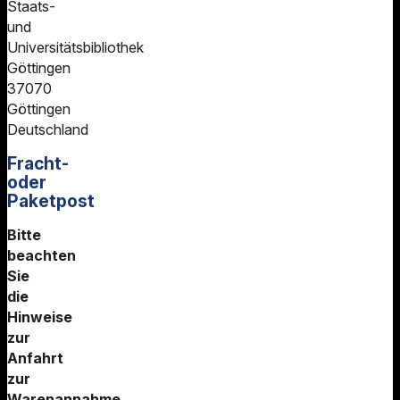
Staats-
und
Universitätsbibliothek
Göttingen
37070
Göttingen
Deutschland
Fracht-
oder
Paketpost
Bitte
beachten
Sie
die
Hinweise
zur
Anfahrt
zur
Warenannahme