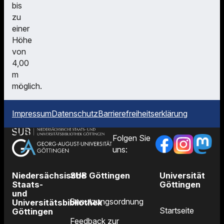
bis
zu
einer
Höhe
von
4,00
m
möglich.
Impressum
Datenschutz
Barrierefreiheitserklärung
Folgen Sie
uns:
Niedersächsische
SUB Göttingen
Universität
Staats-
Göttingen
und
Benutzungsordnung
Universitätsbibliothek
Startseite
Göttingen
Feedback zur