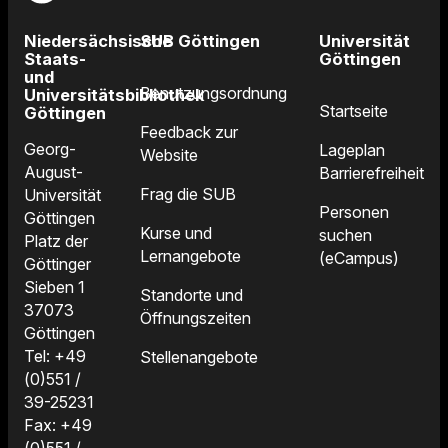
Niedersächsische
SUB Göttingen
Universität
Staats-
Göttingen
und
Benutzungsordnung
Universitätsbibliothek
Startseite
Göttingen
Feedback zur
Georg-
Lageplan
Website
August-
Barrierefreiheit
Frag die SUB
Universität
Personen
Göttingen
Kurse und
suchen
Platz der
Lernangebote
(eCampus)
Göttinger
Sieben 1
Standorte und
37073
Öffnungszeiten
Göttingen
Tel: +49
Stellenangebote
(0)551 /
39-25231
Fax: +49
(0)551 /