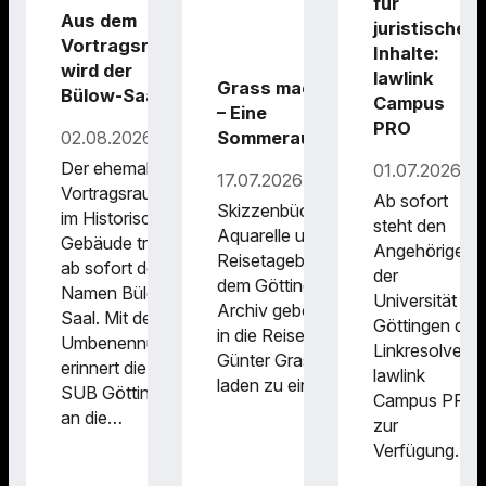
für
Aus dem
juristische
Vortragsraum
Inhalte:
wird der
lawlink
Grass macht Urlaub
Bülow-Saal
Campus
– Eine
PRO
02.08.2026
Sommerausstellung
Der ehemalige
01.07.2026
17.07.2026
Vortragsraum
Ab sofort
Skizzenbücher,
im Historischen
steht den
Aquarelle und
Gebäude trägt
Angehörigen
Reisetagebücher aus
ab sofort den
der
dem Göttinger Grass-
Namen Bülow-
Universität
Archiv geben Einblicke
Saal. Mit der
Göttingen der
in die Reisen von
Umbenennung
Linkresolver
Günter Grass und
erinnert die
lawlink
laden zu einer…
SUB Göttingen
Campus PRO
an die…
zur
Verfügung.