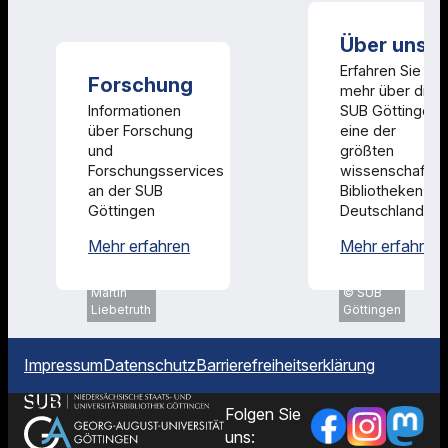
Über uns
Erfahren Sie
Forschung
mehr über die
Informationen
SUB Göttingen,
über Forschung
eine der
und
größten
Forschungsservices
wissenschaftlic
an der SUB
Bibliotheken
Göttingen
Deutschlands.
Forschung
Mehr erfahren
Mehr erfahren
SUB
Göttingen,
Martin
SUB
Liebetruth
Göttingen
Impressum
Datenschutz
Barrierefreiheitserklärung
Folgen Sie
uns: