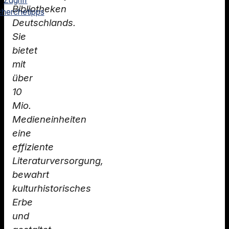
Bibliotheken
herchetipps
Deutschlands.
Sie
bietet
mit
über
10
Mio.
Medieneinheiten
eine
effiziente
Literaturversorgung,
bewahrt
kulturhistorisches
Erbe
und