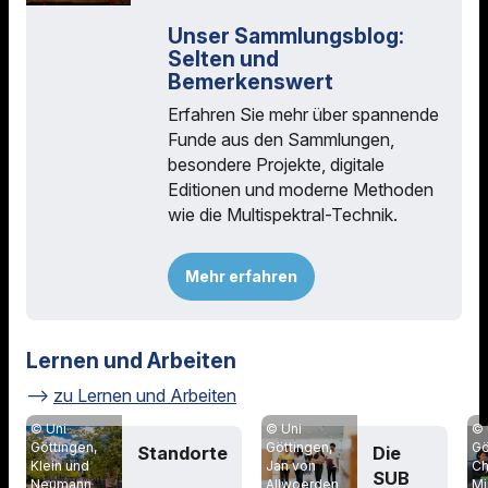
Unser Sammlungsblog:
Selten und
Bemerkenswert
Erfahren Sie mehr über spannende
Funde aus den Sammlungen,
besondere Projekte, digitale
Editionen und moderne Methoden
wie die Multispektral-Technik.
Mehr erfahren
Lernen und Arbeiten
zu Lernen und Arbeiten
Uni
Uni
Göttingen,
Gö
Göttingen,
Standorte
Die
Klein und
Ch
Jan von
SUB
Neumann
Mi
Allwoerden