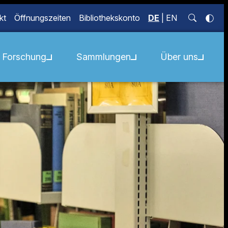
kt
Öffnungszeiten
Bibliothekskonto
DE
|
EN
Forschung
Sammlungen
Über uns