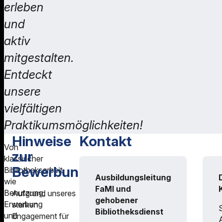
erleben
und
aktiv
mitgestalten.
Entdeckt
unsere
vielfältigen
Praktikumsmöglichkeiten!
Hinweise
Kontakt
Von
zur
klassischer
Bewerbung
Bibliotheksarbeit
Ausbildungsleitung
wie
FaMI und
Benutzung,
Aufgrund unseres
gehobener
Erwerbung
starken
Bibliotheksdienst
und
Engagement für