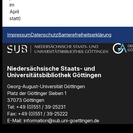
im
April
statt)
Impressum
Datenschutz
Barrierefreiheitserklärung
Niedersächsische Staats- und
Universitätsbibliothek Göttingen
Georg-August-Universität Göttingen
Platz der Göttinger Sieben 1
37073 Göttingen
Tel: +49 (0)551 / 39-25231
Fax: +49 (0)551 / 39-25222
E-Mail:
information@sub.uni-goettingen.de