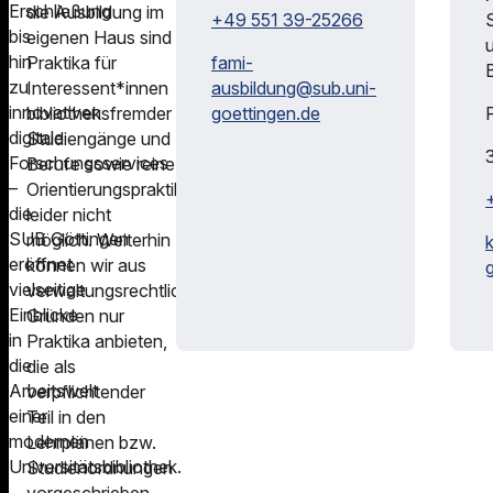
Erschließung
die Ausbildung im
+49 551 39-25266
bis
eigenen Haus sind
hin
Praktika für
fami-
zu
Interessent*innen
ausbildung@
sub.uni-
innovativen
bibliotheksfremder
goettingen.de
digitale
Studiengänge und
Forschungsservices
Berufe sowie reine
–
Orientierungspraktika
die
leider nicht
SUB Göttingen
möglich. Weiterhin
eröffnet
können wir aus
vielseitige
verwaltungsrechtlichen
Einblicke
Gründen nur
in
Praktika anbieten,
die
die als
Arbeitswelt
verpflichtender
einer
Teil in den
modernen
Lehrplänen bzw.
Universitätsbibliothek.
Studienordnungen