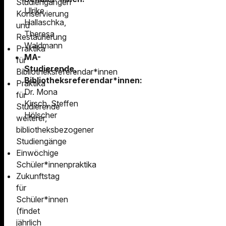
Studiengängen
Ulrike
Konservierung
Hallaschka,
und
Theresa
Restaurierung
Waldmann
Praktika
MA-
für
Studierende,
Bibliotheksreferendar*innen
Bibliotheksreferendar*innen:
Praktika
Dr. Mona
für
Kirsch, Steffen
Studierende
Hölscher
weiterer,
bibliotheksbezogener
Studiengänge
Einwöchige
Schüler*innenpraktika
Zukunftstag
für
Schüler*innen
(findet
jährlich