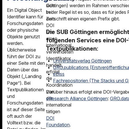
Forschungsdaten
sich
Göttingen) werden im Rahmen verschie
Newsletter Publizier
Ein Digital Object
bei
In der Regel ist es so, dass es für jedes
DOI Foundation und
Identifier kann für
Kontakt
dem
Zeitschrift einen eigenen Prefix gibt.
Registrierungsagenturen
Forschungsdaten
DOI
oder physische
Die SUB Göttingen ermöglich
um
Objekte genutzt
einen
folgenden Services eine DOI
werden.
international
Textpublikationen:
Üblicherweise
verwendeten
führt der DOI zu
Identifikator
Universitätsverlag Göttingen
einer Seite mit den
handelt,
GRO.publications (Erstveröffentlich
Daten über das
erfolgt
eDiss
Objekt („Landing
die
Fachrepositorien (The Stacks und
Page”). Bei
Koordination
Textpublikationen
von
Darüber hinaus erfolgt eine DOI-Vergab
und
der
eResearch Alliance Göttingen
:
GRO.dat
Forschungsdaten
international
ist auf dieser Seite
tätigen
oft auch der
DOI
Volltext bzw. die
Foundation
.