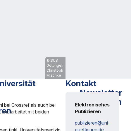
SUB
Göttingen,
Christoph
Mischke
iversität
Kontakt
Newsletter
Publizieren
Elektronisches
 bei Crossref als auch bei
ren
Publizieren
 und arbeitet mit beiden
Alles rund ums
Publizieren: Open
publizieren@
uni-
Science, Open
goettingen.de
en (inkl. Universitätsmedizin