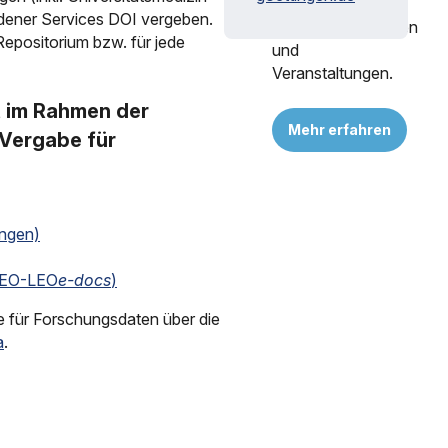
Access,
dener Services DOI vergeben.
en
Fördermöglichkeiten
 Repositorium bzw. für jede
und
Veranstaltungen.
t im Rahmen der
Mehr erfahren
-Vergabe für
ungen)
 GEO-LEO
e-docs
)
e für Forschungsdaten über die
a
.