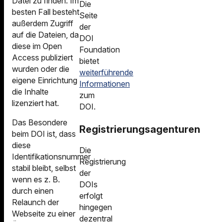
Datei zu finden. Im
Die
besten Fall besteht
Seite
außerdem Zugriff
der
auf die Dateien, da
DOI
diese im Open
Foundation
Access publiziert
bietet
wurden oder die
weiterführende
eigene Einrichtung
Informationen
die Inhalte
zum
lizenziert hat.
DOI.
Das Besondere
Registrierungsagenturen
beim DOI ist, dass
diese
Die
Identifikationsnummer
Registrierung
stabil bleibt, selbst
der
wenn es z. B.
DOIs
durch einen
erfolgt
Relaunch der
hingegen
Webseite zu einer
dezentral