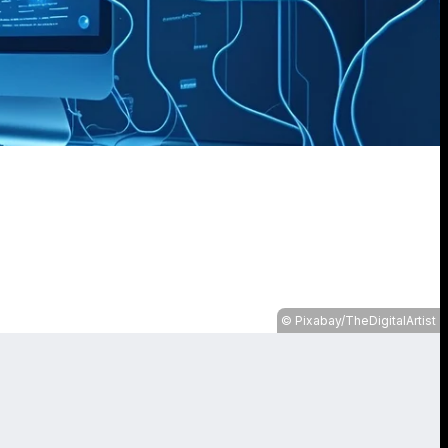
Pixabay/TheDigitalArtist