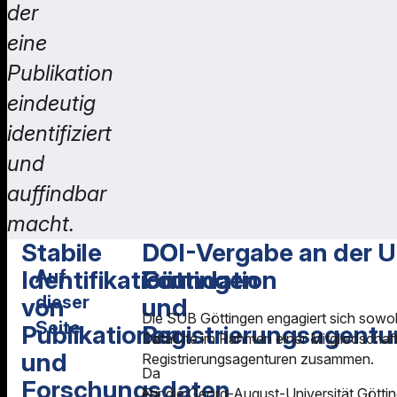
der
eine
Publikation
eindeutig
identifiziert
und
auffindbar
macht.
Stabile
DOI
DOI-Vergabe an der Un
Identifikation
Foundation
Göttingen
Auf
dieser
von
und
Die SUB Göttingen engagiert sich sowohl
Seite
Publikationen
Registrierungsagentu
DataCite im Rahmen einer Mitgliedschaft
und
Registrierungsagenturen zusammen.
Stabile Identifikation
DOI-Vergabe an der
Da
von Publikationen und
Universität Göttingen
Forschungsdaten
es
Für die Georg-August-Universität Götting