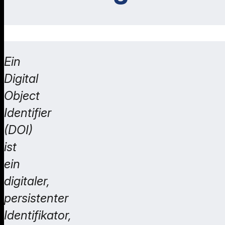
Ein
Digital
Object
Identifier
(DOI)
ist
ein
digitaler,
persistenter
Identifikator,