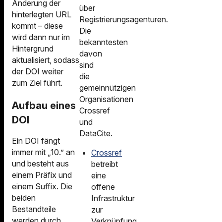
Änderung der
über
hinterlegten URL
Registrierungsagenturen.
kommt – diese
Die
wird dann nur im
bekanntesten
Hintergrund
davon
aktualisiert, sodass
sind
der DOI weiter
die
zum Ziel führt.
gemeinnützigen
Organisationen
Aufbau eines
Crossref
DOI
und
DataCite.
Ein DOI fängt
immer mit „10.” an
Crossref
und besteht aus
betreibt
einem Präfix und
eine
einem Suffix. Die
offene
beiden
Infrastruktur
Bestandteile
zur
werden durch
Verknüpfung