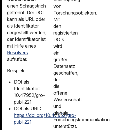
einen Schrägstrich
von
getrennt. Der DOI
Forschungsobjekten.
kann als URL oder
Mit
als Identifikator
den
dargestellt werden,
registrierten
der Identifikator ist
DOIs
mit Hilfe eines
wird
Resolvers
ein
aufrufbar.
großer
Datensatz
Beispiele:
geschaffen,
der
DOI als
die
Identifikator:
offene
10.47952/gro-
Wissenschaft
publ-221
und
DOI als URL:
globale
https://doi.org/10.47952/gro-
Forschungskommunikation
publ-221
unterstützt.