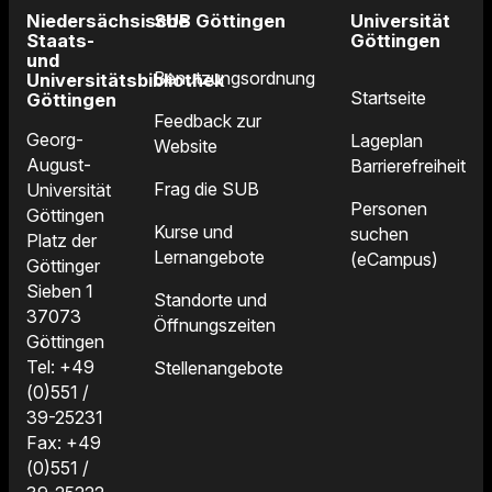
Niedersächsische
SUB Göttingen
Universität
Staats-
Göttingen
und
Benutzungsordnung
Universitätsbibliothek
Startseite
Göttingen
Feedback zur
Georg-
Lageplan
Website
August-
Barrierefreiheit
Frag die SUB
Universität
Personen
Göttingen
Kurse und
suchen
Platz der
Lernangebote
(eCampus)
Göttinger
Sieben 1
Standorte und
37073
Öffnungszeiten
Göttingen
Tel: +49
Stellenangebote
(0)551 /
39-25231
Fax: +49
(0)551 /