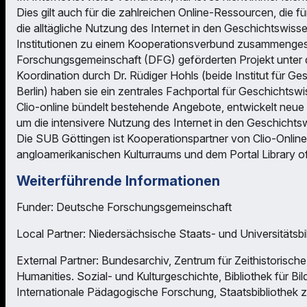
Dies gilt auch für die zahlreichen Online-Ressourcen, die f
die alltägliche Nutzung des Internet in den Geschichtswiss
Institutionen zu einem Kooperationsverbund zusammenges
Forschungsgemeinschaft (DFG) geförderten Projekt unter de
Koordination durch Dr. Rüdiger Hohls (beide Institut für 
Berlin) haben sie ein zentrales Fachportal für Geschichts
Clio-online bündelt bestehende Angebote, entwickelt neue 
um die intensivere Nutzung des Internet in den Geschichts
Die SUB Göttingen ist Kooperationspartner von Clio-Onlin
angloamerikanischen Kulturraums und dem Portal Library o
Weiterführende Informationen
Funder: Deutsche Forschungsgemeinschaft
Local Partner: Niedersächsische Staats- und Universitätsbi
External Partner: Bundesarchiv, Zentrum für Zeithistorisch
Humanities. Sozial- und Kulturgeschichte, Bibliothek für Bi
Internationale Pädagogische Forschung, Staatsbibliothek zu