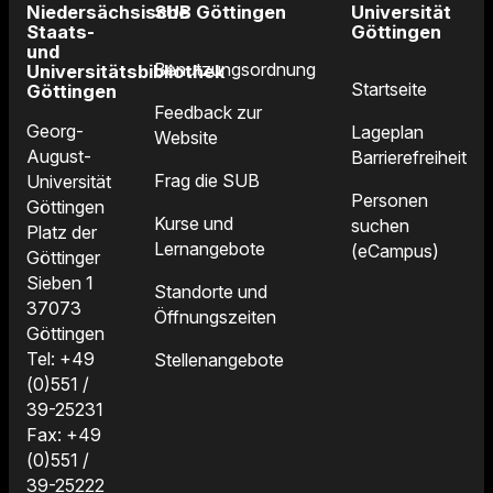
Niedersächsische
SUB Göttingen
Universität
Staats-
Göttingen
und
Benutzungsordnung
Universitätsbibliothek
Startseite
Göttingen
Feedback zur
Georg-
Lageplan
Website
August-
Barrierefreiheit
Frag die SUB
Universität
Personen
Göttingen
Kurse und
suchen
Platz der
Lernangebote
(eCampus)
Göttinger
Sieben 1
Standorte und
37073
Öffnungszeiten
Göttingen
Tel: +49
Stellenangebote
(0)551 /
39-25231
Fax: +49
(0)551 /
39-25222