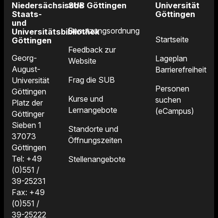
Niedersächsische
SUB Göttingen
Universität
Staats-
Göttingen
und
Benutzungsordnung
Universitätsbibliothek
Startseite
Göttingen
Feedback zur
Georg-
Lageplan
Website
August-
Barrierefreiheit
Frag die SUB
Universität
Personen
Göttingen
Kurse und
suchen
Platz der
Lernangebote
(eCampus)
Göttinger
Sieben 1
Standorte und
37073
Öffnungszeiten
Göttingen
Tel: +49
Stellenangebote
(0)551 /
39-25231
Fax: +49
(0)551 /
39-25222