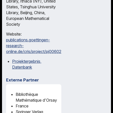
Library, Ithaca (NY), United
States, Tsinghua University
Library, Beijing, China,
European Mathematical
Society
Website:
publications.goettingen-
research-
online.de/cris/project/pj00602
Projektergebnis,
Datenbank
Externe Partner
Bibliothèque
Mathématique d'Orsay
France
Springer Verlag