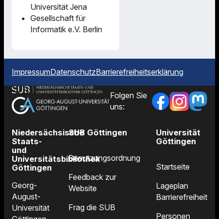
Universität Jena
Gesellschaft für
Informatik e.V. Berlin
Impressum
Datenschutz
Barrierefreiheitserklärung
Folgen Sie
uns:
Niedersächsische
SUB Göttingen
Universität
Staats-
Göttingen
und
Benutzungsordnung
Universitätsbibliothek
Startseite
Göttingen
Feedback zur
Georg-
Lageplan
Website
August-
Barrierefreiheit
Frag die SUB
Universität
Personen
Göttingen