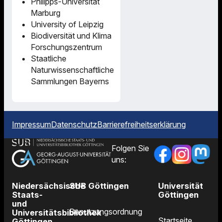
Philipps-Universität
Marburg
University of Leipzig
Biodiversität und Klima
Forschungszentrum
Staatliche
Naturwissenschaftliche
Sammlungen Bayerns
Impressum
Datenschutz
Barrierefreiheitserklärung
Folgen Sie
uns:
Niedersächsische
SUB Göttingen
Universität
Staats-
Göttingen
und
Benutzungsordnung
Universitätsbibliothek
Startseite
Göttingen