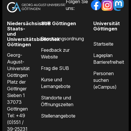
Folgen Sie
uns:
Niedersächsische
SUB Göttingen
Universität
Staats-
Göttingen
und
Benutzungsordnung
Universitätsbibliothek
Startseite
Göttingen
Feedback zur
Georg-
Lageplan
Website
August-
Barrierefreiheit
Frag die SUB
Universität
Personen
Göttingen
Kurse und
suchen
Platz der
Lernangebote
(eCampus)
Göttinger
Sieben 1
Standorte und
37073
Öffnungszeiten
Göttingen
Tel: +49
Stellenangebote
(0)551 /
39-25231