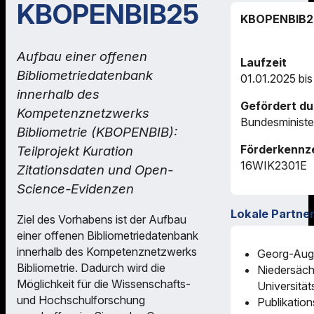
KBOPENBIB25
KBOPENBIB2
Aufbau einer offenen
Laufzeit
Bibliometriedatenbank
01.01.2025 bis
innerhalb des
Gefördert du
Kompetenznetzwerks
Bundesministe
Bibliometrie (KBOPENBIB):
Förderkennz
Teilprojekt Kuration
16WIK2301E
Zitationsdaten und Open-
Science-Evidenzen
Lokale Partne
Ziel des Vorhabens ist der Aufbau
einer offenen Bibliometriedatenbank
innerhalb des Kompetenznetzwerks
Georg-Augu
Bibliometrie. Dadurch wird die
Niedersäch
Möglichkeit für die Wissenschafts-
Universität
und Hochschulforschung
Publikatio