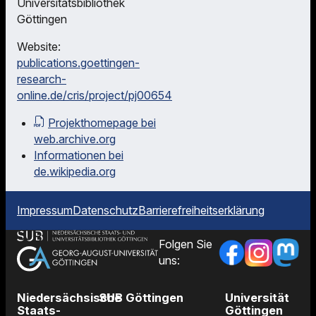
Universitätsbibliothek
Göttingen
Website:
publications.goettingen-
research-
online.de/cris/project/pj00654
Projekthomepage bei
web.archive.org
Informationen bei
de.wikipedia.org
Impressum
Datenschutz
Barrierefreiheitserklärung
Folgen Sie
uns:
Niedersächsische
SUB Göttingen
Universität
Staats-
Göttingen