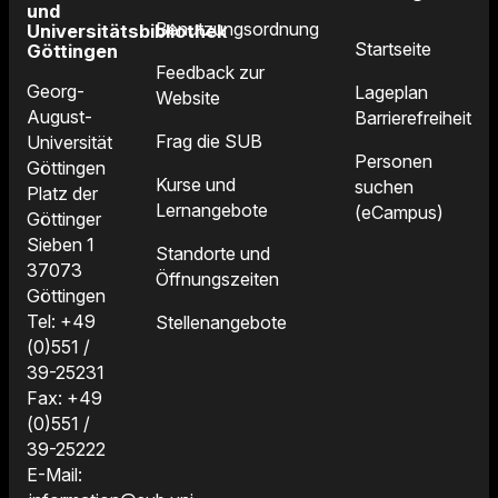
und
Benutzungsordnung
Universitätsbibliothek
Startseite
Göttingen
Feedback zur
Georg-
Lageplan
Website
August-
Barrierefreiheit
Frag die SUB
Universität
Personen
Göttingen
Kurse und
suchen
Platz der
Lernangebote
(eCampus)
Göttinger
Sieben 1
Standorte und
37073
Öffnungszeiten
Göttingen
Tel: +49
Stellenangebote
(0)551 /
39-25231
Fax: +49
(0)551 /
39-25222
E-Mail: