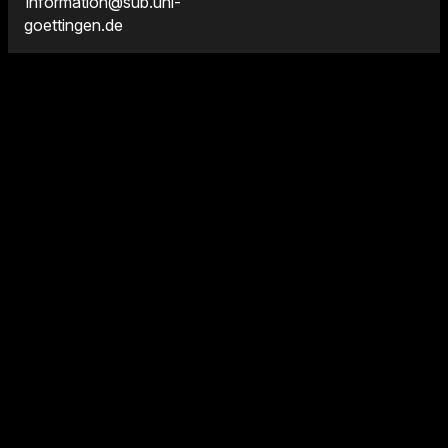
information@sub.uni-
goettingen.de