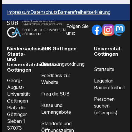
Impressum
Datenschutz
Barrierefreiheitserklärung
Folgen Sie
uns:
Niedersächsische
SUB Göttingen
Universität
Staats-
Göttingen
und
Benutzungsordnung
Universitätsbibliothek
Startseite
Göttingen
Feedback zur
Georg-
Lageplan
Website
August-
Barrierefreiheit
Frag die SUB
Universität
Personen
Göttingen
Kurse und
suchen
Platz der
Lernangebote
(eCampus)
Göttinger
Sieben 1
Standorte und
37073
Öffnungszeiten