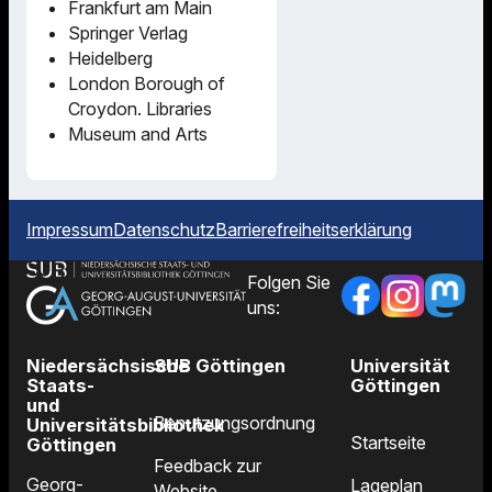
Frankfurt am Main
Springer Verlag
Heidelberg
London Borough of
Croydon. Libraries
Museum and Arts
Impressum
Datenschutz
Barrierefreiheitserklärung
Folgen Sie
uns:
Niedersächsische
SUB Göttingen
Universität
Staats-
Göttingen
und
Benutzungsordnung
Universitätsbibliothek
Startseite
Göttingen
Feedback zur
Georg-
Lageplan
Website