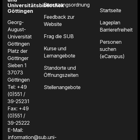
Benutzungsordnung
Universitätsbibliothek
Startseite
Göttingen
Feedback zur
Georg-
Lageplan
Website
August-
Barrierefreiheit
Frag die SUB
Universität
Personen
Göttingen
Kurse und
suchen
Platz der
Lernangebote
(eCampus)
Göttinger
Sieben 1
Standorte und
37073
Öffnungszeiten
Göttingen
Tel: +49
Stellenangebote
(0)551 /
39-25231
Fax: +49
(0)551 /
39-25222
E-Mail:
information@sub.uni-