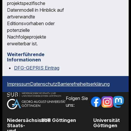
projektspezifische
Datenmodell in Hinblick auf
artverwandte
Editionsvorhaben oder
potenzielle
Nachfolgeprojekte
erweiterbar ist.
Weiterführende
Informationen
DFG-GEPRIS Eintrag
Impressum
Datenschutz
Barrierefreiheitserklärung
Folgen Sie
uns:
Niedersächsische
SUB Göttingen
Universität
Staats-
Göttingen
und