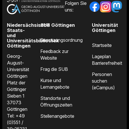
Folgen Sie
uns:
Niedersächsische
SUB Göttingen
Universität
Staats-
Göttingen
und
Benutzungsordnung
Universitätsbibliothek
Startseite
Göttingen
Feedback zur
Georg-
Lageplan
Website
August-
Barrierefreiheit
Frag die SUB
Universität
Personen
Göttingen
Kurse und
suchen
Platz der
Lernangebote
(eCampus)
Göttinger
Sieben 1
Standorte und
37073
Öffnungszeiten
Göttingen
Tel: +49
Stellenangebote
(0)551 /
39-25231