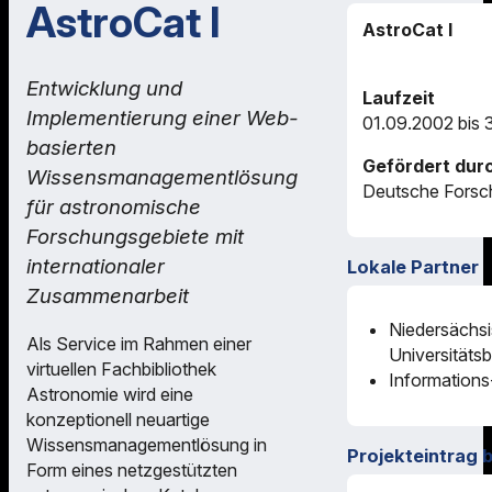
AstroCat I
AstroCat I
Entwicklung und
Laufzeit
Implementierung einer Web-
01.09.2002 bis 
basierten
Gefördert dur
Wissensmanagementlösung
Deutsche Forsc
für astronomische
Forschungsgebiete mit
internationaler
Lokale Partner
Zusammenarbeit
Niedersächsi
Als Service im Rahmen einer
Universitätsb
virtuellen Fachbibliothek
Informations
Astronomie wird eine
konzeptionell neuartige
Wissensmanagementlösung in
Projekteintrag 
Form eines netzgestützten