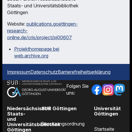
Staats- und Universitätsbibliothek
Göttingen
Website:
publications.goettingen-
research-
online.de/cris/project/pj00607
Projekthomepage bei
web.archive.org
Impressum
Datenschutz
Barrierefreiheitserklärung
Folgen Sie
uns:
Niedersächsische
SUB Göttingen
Universität
Staats-
Göttingen
und
Benutzungsordnung
Universitätsbibliothek
Startseite
Göttingen